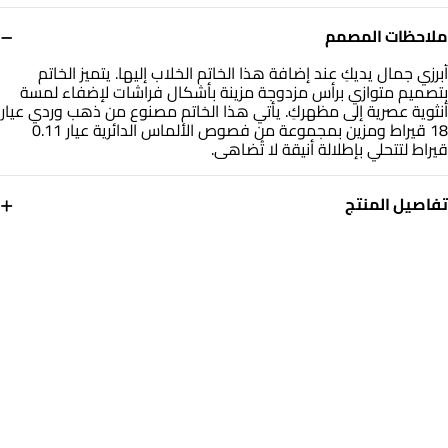
−
ملاحظات المصمم
أبرزي جمال يديكِ عند إضافة هذا الخاتم الخلاب إليها. يتميز الخاتم
بتصميم متوازي برأس مزدوجة مزينة بأشكال فراشات لإضفاء لمسة
أنثوية عصرية إلى مظهركِ. يأتي هذا الخاتم مصنوع من ذهب وردي عيار
18 قيراط ومزين بمجموعة من فصوص الألماس الدائرية عيار 0.11
قيراط لتتحلي بإطلالة أنيقة لا تُضاهى.
+
تفاصيل المنتج
معدن
الألماس
ذهب وردى 18 قيراط
0.1 قيراط
مقاس الخاتم
التشكيلة
15
مجوهرات لازوردي
العلامة التجارية
رقم الموديل
لازوردي
144100305853151