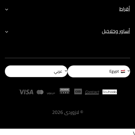
أقراط
أساور وخلاخيل
عربي
Egypt
©
لازوردى
2026
\