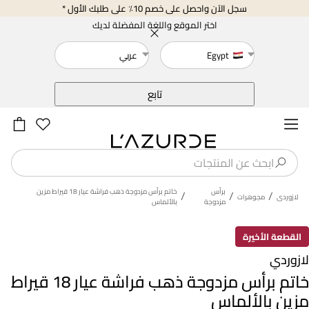
سجل الآن واحصل على خصم 10٪ على طلبك الأول *
اختر الموقع واللغة المفضلة لديك
Egypt
عربي
خلف
تابع
برأس
خاتم برأس مزدوجة ذهب فراشة عيار 18 قيراط مزين
/
/
/
لازوردى
مجوهرات
مزدوجة
بالألماس
القطعة الأخيرة
لازوردي
خاتم برأس مزدوجة ذهب فراشة عيار 18 قيراط
مزين بالألماس