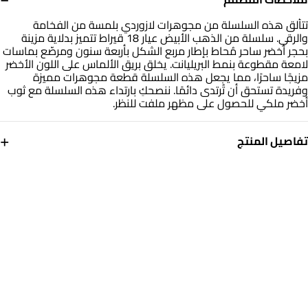
تتألق هذه السلسلة من مجوهرات لازوردي بلمسة من الفخامة
والرقي. سلسلة من الذهب الأبيض عيار 18 قيراط تتميز بدلاية مزينة
بحجر أخضر ساحر مُحاط بإطار مربع الشكل بأربعة سنون ومرصّع بماسات
لامعة مقطوعة بنمط البريليانت. يخلق بريق الألماس على اللون الأخضر
مزيجًا ساحرًا، مما يجعل هذه السلسلة قطعة مجوهرات مميزة
وفريدة تستحق أن تُرتدى دائمًا. ننصحكِ بارتداء هذه السلسلة مع ثوب
أخضر ملكي للحصول على مظهر ملفت للنظر.
+
تفاصيل المنتج
معدن
الألماس
ذهب أبيض 18 قيراط
0.049
قيراط
حجر
أبعاد السلسلة
أحجار ملونة
طول: 45 سم
التشكيلة
العلامة التجارية
مجوهرات لازوردي
لازوردي
رقم الموديل