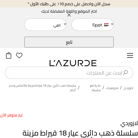
سجل الآن واحصل على خصم 10٪ على طلبك الأول *
اختر الموقع واللغة المفضلة لديك
Egypt
عربي
خلف
تابع
دلاية مع
سلسلة ذهب دائري عيار 18 قيراط مزينة بالألماس وحجر
/
/
/
لازوردى
مجوهرات
سلسلة
أخضر
غير متوفر الآن
لازوردي
سلسلة ذهب دائري عيار 18 قيراط مزينة