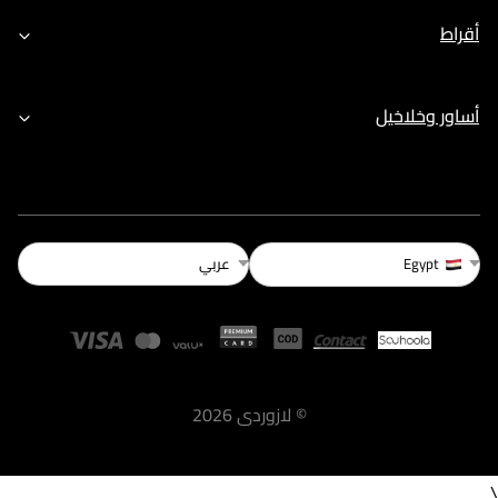
أقراط
أساور وخلاخيل
عربي
Egypt
©
لازوردى
2026
\