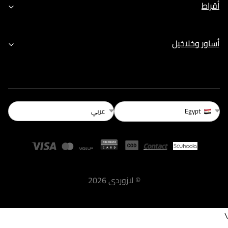
أقراط
أساور وخلاخيل
عربي
Egypt
©
لازوردى
2026
\