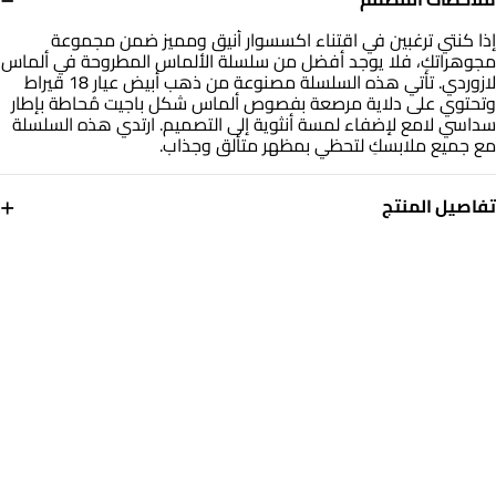
إذا كنتي ترغبين في اقتناء اكسسوار أنيق ومميز ضمن مجموعة
مجوهراتكِ، فلا يوجد أفضل من سلسلة الألماس المطروحة في ألماس
لازوردي. تأتي هذه السلسلة مصنوعة من ذهب أبيض عيار 18 قيراط
وتحتوي على دلاية مرصعة بفصوص ألماس شكل باجيت مُحاطة بإطار
سداسي لامع لإضفاء لمسة أنثوية إلى التصميم. ارتدي هذه السلسلة
مع جميع ملابسكِ لتحظي بمظهر متألق وجذاب.
+
تفاصيل المنتج
معدن
الألماس
ذهب أبيض 18 قيراط
0.06 قيراط
أبعاد السلسلة
التشكيلة
طول: 45 سم
مجوهرات لازوردي
العلامة التجارية
رقم الموديل
لازوردي
144500304911451