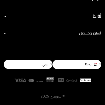
أقراط
أساور وخلاخيل
عربي
Egypt
©
لازوردى
2026