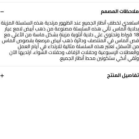
−
ملاحظات المصمم
استعدي لخطف أنظار الجميع عند الظهور مرتدية هذه السلسلة المزينة
بدلاية ألماس. تأتي هذه السلسلة مصنوعة من ذهب أبيض لامع عيار
18 قيراط وتحتوي على دلاية أنثوية مزينة بشكل ماسة من الأعلى مع
فص ألماس في المنتصف ودائرة ذهب أبيض مرصعة بفصوص ألماس
من الأسفل. تعتبر هذه السلسلة مثالية للارتداء في أيام العمل
والعطلات الإسبوعية وحفلات الزفاف وحفلات الشواء. ارتديها الآن
وثقي أنكي ستكونين محط أنظار الجميع.
+
تفاصيل المنتج
معدن
الألماس
ذهب أبيض 18 قيراط
0.309
قيراط
التشكيلة
العلامة التجارية
مجوهرات لازوردي
لازوردي
رقم الموديل
HS40-341