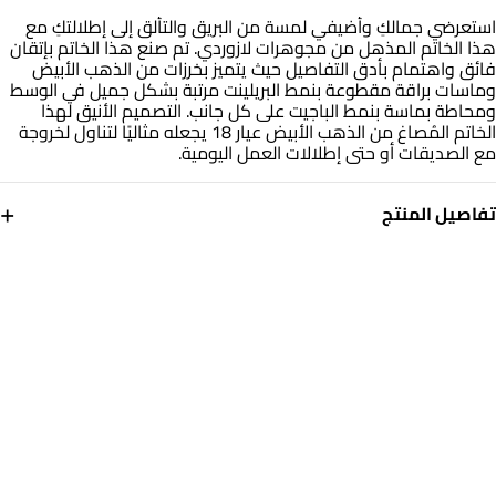
استعرضي جمالكِ وأضيفي لمسة من البريق والتألق إلى إطلالتكِ مع
هذا الخاتم المذهل من مجوهرات لازوردي. تم صنع هذا الخاتم بإتقان
فائق واهتمام بأدق التفاصيل حيث يتميز بخرزات من الذهب الأبيض
وماسات براقة مقطوعة بنمط البريلينت مرتبة بشكل جميل في الوسط
ومحاطة بماسة بنمط الباجيت على كل جانب. التصميم الأنيق لهذا
الخاتم المُصاغ من الذهب الأبيض عيار 18 يجعله مثاليًا لتناول لخروجة
مع الصديقات أو حتى إطلالات العمل اليومية.
+
تفاصيل المنتج
معدن
الألماس
ذهب أبيض 18 قيراط
0.056
قيراط
مقاس الخاتم
التشكيلة
15
مجوهرات لازوردي
العلامة التجارية
رقم الموديل
لازوردي
144100305141151