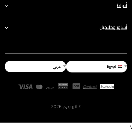
أقراط
أساور وخلاخيل
عربي
Egypt
©
لازوردى
2026
\