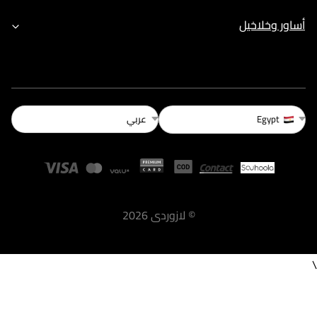
أساور وخلاخيل
عربي
Egypt
©
لازوردى
2026
\