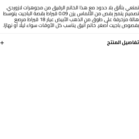
تمتعي بتألق بلا حدود مع هذا الخاتم الرقيق من مجوهرات لازوردي.
تصميم يتميز بفص من الألماس يزن 0.09 قيراط بقصة الباجيت يتوسط
هالة مزخرفة على طوق من الذهب الأبيض عيار 18 قيراط مرصع
بفصوص باجيت أصغر. خاتم أنيق يناسب كل الأوقات سواء ليلًا أو نهارًا.
+
تفاصيل المنتج
معدن
الألماس
ذهب أبيض 18 قيراط
0.085
قيراط
مقاس الخاتم
التشكيلة
14
مجوهرات لازوردي
العلامة التجارية
رقم الموديل
لازوردي
144150300351141