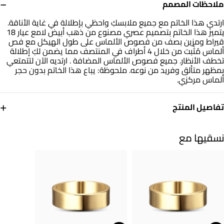
−
ملاحظات المصمم
ارتدي هذا الخاتم مع جميع ملابسكِ واحظي بإطلالة في غاية الأناقة.
يتميز هذا الخاتم بتصميم عصري مصنوع من ذهب أبيض لامع عيار 18
قيراط ومزين بصف من فصوص الألماس على طول الهيكل مع فص
ألماس مُثّبت من خلال 4 أطراف في المنتصف مما يضمن لكِ إطلالة
تخطف الأنظار. جميع فصوص الألماس المضافة . ارتديه الآن لتتمتعي
بمظهر متألق وفريد من نوعه. ملحوظة: يباع هذا الخاتم بدون حجر
ألماس مركزي.
+
تفاصيل المنتج
معدن
الألماس
ذهب أبيض 18 قيراط
0.104
نسقيها مع
قيراط
مقاس الخاتم
التشكيلة
15
مجوهرات لازوردي
العلامة التجارية
رقم الموديل
لازوردي
144153301191151