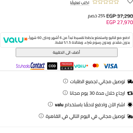
اكتب تعليقًا
EGP 37,290
25% خصم
EGP 27,970
ادفع مع ڤاليو واستمتع بخطط تقسيط تبدأ من 6 أشهر وحتى 60 شهراً،
بدون مقدم، وبدون رسوم شراء، وبفائدة 1.5% فقط.
أضف الى الحقيبة
توصيل مجاني لجميع الطلبات
ارجاع خلال مدة 30 يوم مجانا
اشترِ الآن وادفع لاحقًا باستخدام
valu
توصيل مجاني في اليوم التالي في القاهرة