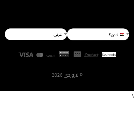
عربي
Egypt
©
لازوردى
2026
\