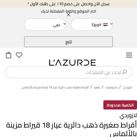
سجل الآن واحصل على خصم 10٪ على طلبك الأول *
اختر الموقع واللغة المفضلة لديك
Egypt
عربي
خلف
تابع
/
/
/
لازوردى
مجوهرات
صغير
أقراط صغيرة ذهب دائرية عيار 18 قيراط مزينة بالألماس
الكمية محدودة
لازوردي
أقراط صغيرة ذهب دائرية عيار 18 قيراط مزينة
بالألماس