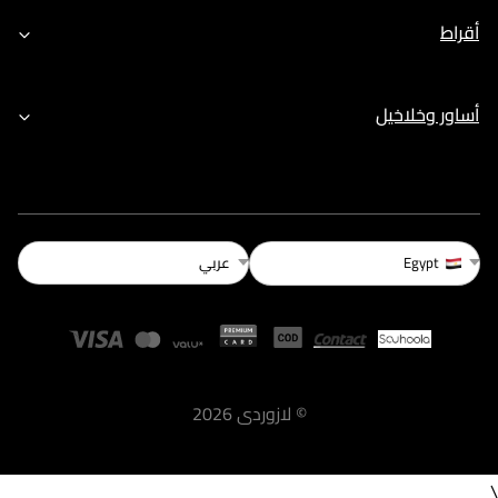
أقراط
أساور وخلاخيل
عربي
Egypt
©
لازوردى
2026
\