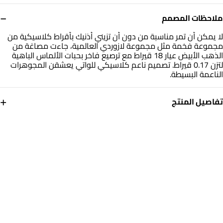
−
ملاحظات المصمم
لا يمكن أن تمر مناسبة من دون أن تزيني أذنيك بأقراط كلاسيكية من
مجموعة فخمة مثل مجموعة لازوردي العالمية، جاءت مصاغة من
الذهب الأبيض عيار 18 قيراط مع ترصيع فاخر بحبات الألماس الباهية
لتزن 0.17 قيراط. تصميم ناعم كلاسيكي للواتي يعشقن المجوهرات
الناعمة البسيطة.
+
تفاصيل المنتج
معدن
الألماس
ذهب أبيض 18 قيراط
0.211
قيراط
أبعاد القرط
التشكيلة
طول: 22 مم
مجوهرات لازوردي
العلامة التجارية
رقم الموديل
لازوردي
ER20-166