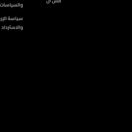
مس أل
والسياسات
سياسة الإرج
والاسترداد