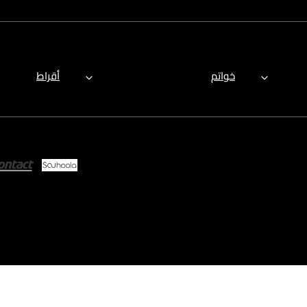
خواتم
أقراط