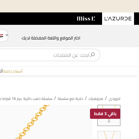
اختر الموقع واللغة المفضلة لديك
أسعار خاصة
أل
/
/
/
لازوردى
مجوهرات
دلاية مع سلسلة
سلسلة ذهب دائرية عيار 18 قيراط مزينة باللؤلؤ والأحجار الملونة
باقي 3 فقط