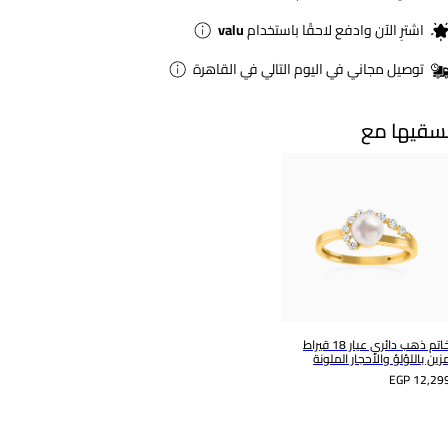
اشترِ الآن وادفع لاحقًا باستخدام
valu
توصيل مجاني في اليوم التالي في القاهرة
سقيها مع
خاتم ذهب دائري عيار 18 قيراط
زين باللؤلؤ والأحجار الملونة
EGP 12,29