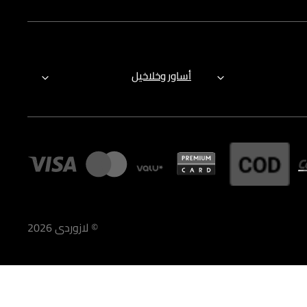
أساور وخلاخيل
©
لازوردى
2026