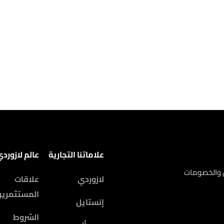
علاماتنا التجارية
عالم لازورد
ض والخصومات
لازوردي
علاقات
المستثمرين
إنستايل
الشروط