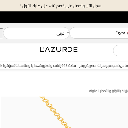
سجل الآن واحصل على خصم 10٪ على طلبك الأول *
Egypt
عربي
ماس
ذهب
مجوهرات عصرية
ويفز - فضة 925
زفاف وخطوبة
هدايا ومناسبات
تسوّقوا ك
ا