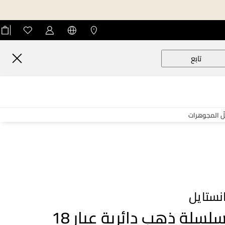
تابع
لّ المجوهرات
نستايل
سلسلة ذهب دائرية عيار 18