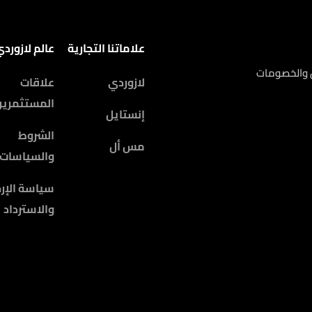
علاماتنا التجارية
عالم لازورد
ض والخصومات
لازوردي
علاقات
المستثمرين
إنستايل
الشروط
مس أل
والسياسات
سياسة الإرج
والاسترداد