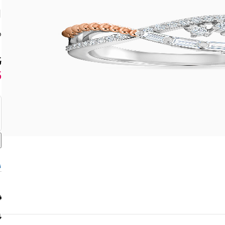
ق
5
5