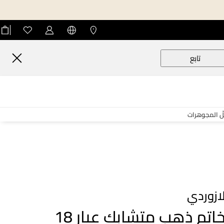
تابع
لّ المجوهرات
ازوردي
خاتم ذهب متشابك عيار 18