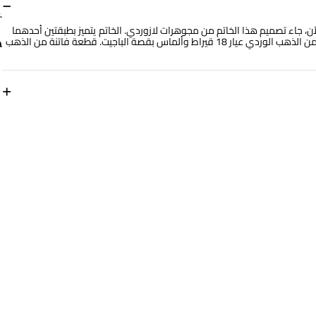
−
لآن، جاء تصميم هذا الخاتم من مجوهرات لازوردي. الخاتم يتميز بطبقتين أحدهما
مرصعة بنخبة من الألماس تزن 0.23 قيراط والأخرى تتزين بخرزات رقيقة من الذهب الوردي عيار 18 قيراط وألماس بقصة الباجيت. قطعة فاتنة من الذهب
+
مقاس الخاتم
14
رقم الموديل
RG10-1170