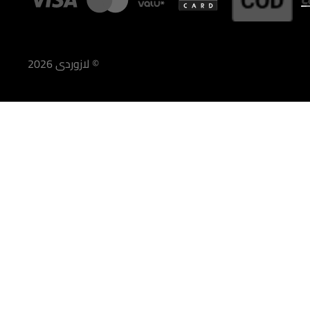
©
لازوردى
2026