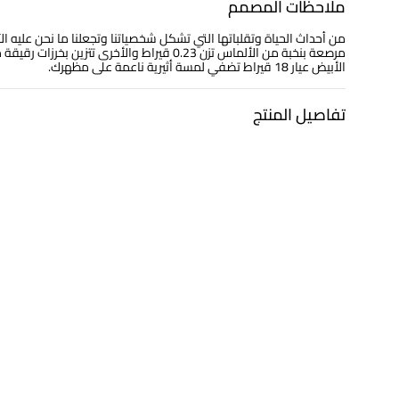
ملاحظات المصمم
من أحداث الحياة وتقلباتها التي تشكل شخصياتنا وتجعلنا ما نحن عليه ا
الأبيض عيار 18 قيراط تضفي لمسة أثيرية ناعمة على مظهرك.
تفاصيل المنتج
معدن
الألماس
ذهب أبيض ووردى 18 قيراط
0.192 قيراط
التشكيلة
العلامة التجارية
مجوهرات لازوردي
لازوردي