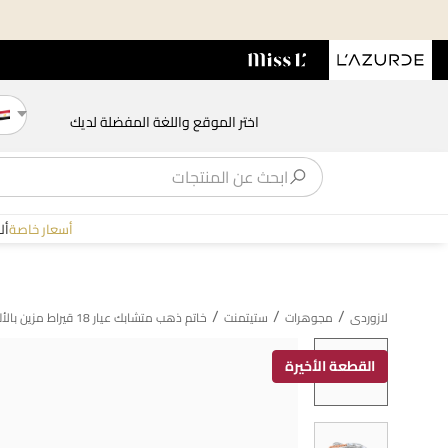
اختر الموقع واللغة المفضلة لديك
أسعار خاصة
أل
/
/
/
لازوردى
مجوهرات
ستيتمنت
خاتم ذهب متشابك عيار 18 قيراط مزين بالألماس
القطعة الأخيرة