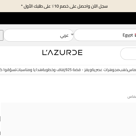
سجل الآن واحصل على خصم 10٪ على طلبك الأول *
Egypt
عربي
ماس
ذهب
مجوهرات عصرية
ويفز - فضة 925
زفاف وخطوبة
هدايا ومناسبات
تسوّقوا ك
ل