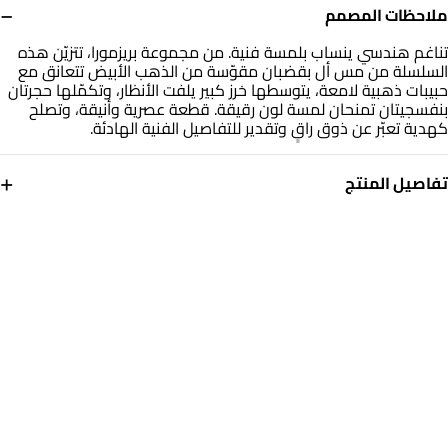
−
ملاحظات المصمم
تناغم هندسي ينساب بلمسة فنية. من مجموعة بريزمورا، تتزيّن هذه
السلسلة من مس أل بقضبان مقوّسة من الذهب الأبيض تتعانق مع
حبيبات ذهبية لامعة، يتوسطها خرز كبير يلفت الأنظار، وتكمّلها حجرتان
بنفسجيتان تمنحان لمسة لون رقيقة. قطعة عصرية وأنيقة، وتصلح
كهدية تعبّر عن ذوق راقٍ وتقدير للتفاصيل الفنية الهادئة.
+
تفاصيل المنتج
معدن
حجر
ذهب أصفر 14 قيراط
أحجار ملونة
أبعاد السلسلة
العلامة التجارية
طول: 40 سم
مس أل
رقم الموديل
101051801414401