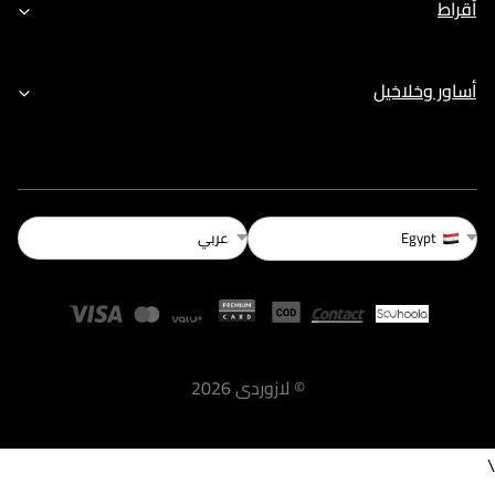
أقراط
أساور وخلاخيل
عربي
Egypt
©
لازوردى
2026
\