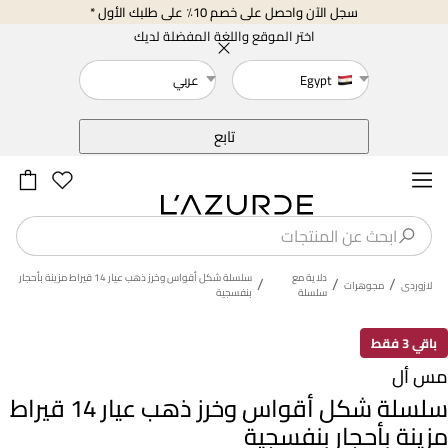
سجل الآن واحصل على خصم 10٪ على طلبك الأول *
اختر الموقع واللغة المفضلة لديك
Egypt
عربي
خلف
تابع
دلاية مع
سلسلة شكل أقواس وخرز ذهب عيار 14 قيراط مزينة بأحجار
/
/
/
لازوردى
مجوهرات
سلسلة
بنفسجية
باقي 3 فقط
مس أل
سلسلة شكل أقواس وخرز ذهب عيار 14 قيراط
مزينة بأحجار بنفسجية