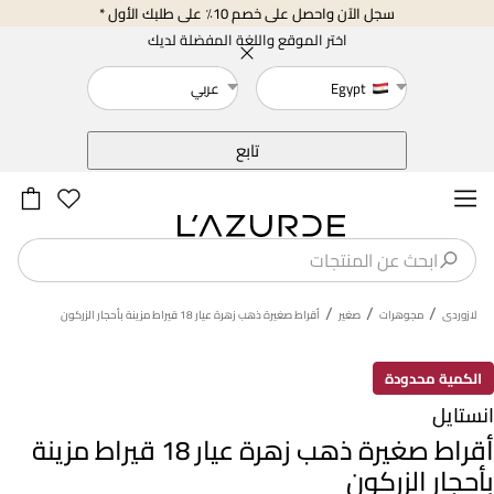
سجل الآن واحصل على خصم 10٪ على طلبك الأول *
اختر الموقع واللغة المفضلة لديك
Egypt
عربي
خلف
تابع
/
/
/
لازوردى
مجوهرات
صغير
أقراط صغيرة ذهب زهرة عيار 18 قيراط مزينة بأحجار الزركون
الكمية محدودة
انستايل
أقراط صغيرة ذهب زهرة عيار 18 قيراط مزينة
بأحجار الزركون