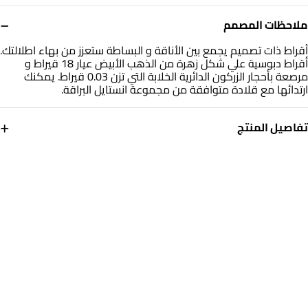
−
ملاحظات المصمم
أقراط ذات تصميم يجمع بين الأناقة و البساطة ستعزز من بهاء اطلالتك.
أقراط دبوسية علي شكل زهرة من الذهب الأبيض عيار 18 قيراط و
مرصعة بأحجار الزركون الدائرية الخلابة التي تزن 0.03 قيراط. يمكنك
ارتدائها مع قلادة متوافقة من مجموعة انستايل البراقة.
+
تفاصيل المنتج
معدن
حجر
ذهب أبيض 18 قيراط
حجر الزركون
العلامة التجارية
رقم الموديل
انستايل
312030300031001