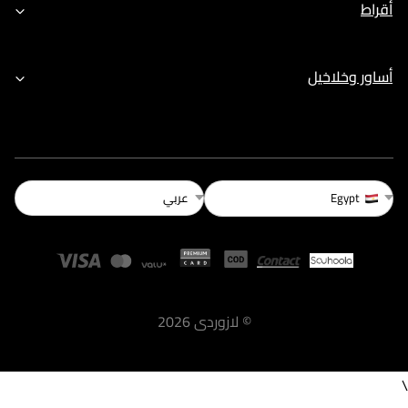
أقراط
أساور وخلاخيل
عربي
Egypt
©
لازوردى
2026
\