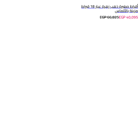
أقراط صغيرة ذهب زهرة عيار 18 قيراط
مزينة بالألماس
EGP 66,825
EGP 40,095