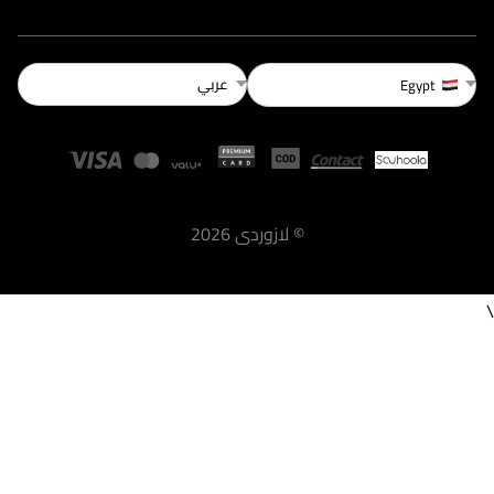
عربي
Egypt
©
لازوردى
2026
\