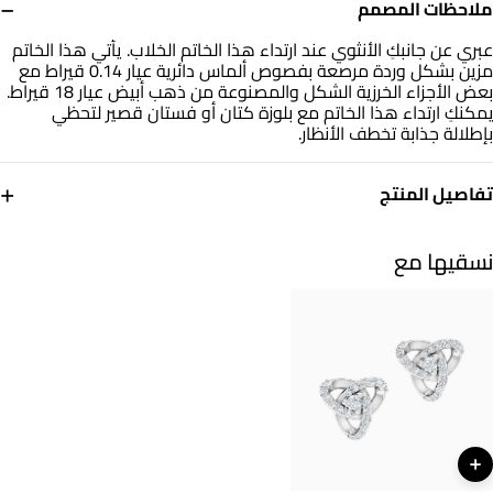
−
ملاحظات المصمم
عبري عن جانبكِ الأنثوي عند ارتداء هذا الخاتم الخلاب. يأتي هذا الخاتم
مزين بشكل وردة مرصعة بفصوص ألماس دائرية عيار 0.14 قيراط مع
بعض الأجزاء الخرزية الشكل والمصنوعة من ذهب أبيض عيار 18 قيراط.
يمكنكِ ارتداء هذا الخاتم مع بلوزة كتان أو فستان قصير لتحظي
بإطلالة جذابة تخطف الأنظار.
+
تفاصيل المنتج
معدن
الألماس
ذهب أبيض 18 قيراط
0.14 قيراط
نسقيها مع
مقاس الخاتم
التشكيلة
15
مجوهرات لازوردي
العلامة التجارية
رقم الموديل
لازوردي
144100306141151