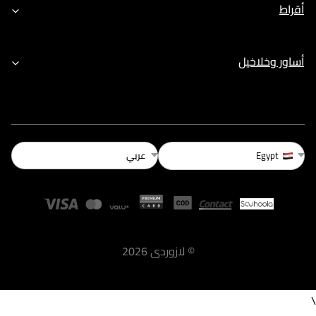
أقراط
أساور وخلاخيل
عربي
Egypt
©
لازوردى
2026
\