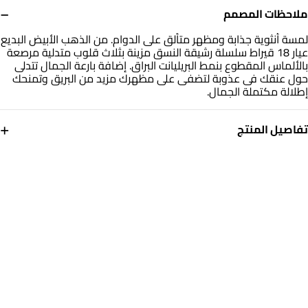
−
ملاحظات المصمم
لمسة أنثوية جذابة ومظهر متألق على الدوام. من الذهب الأبيض البديع
عيار 18 قيراط سلسلة رشيقة النسق مزينة بثلاث قلوب متدلية مرصعة
بالألماس المقطوع بنمط البريليانت البراق. إضافة بارعة الجمال تتدلى
حول عنقك فى عذوبة لتضفى على مظهرك مزيد من البريق وتمنحك
إطلالة مكتملة الجمال.
+
تفاصيل المنتج
معدن
الألماس
ذهب أبيض 18 قيراط
0.014
قيراط
أبعاد السلسلة
العلامة التجارية
طول: 45 سم
انستايل
رقم الموديل
132050100041451