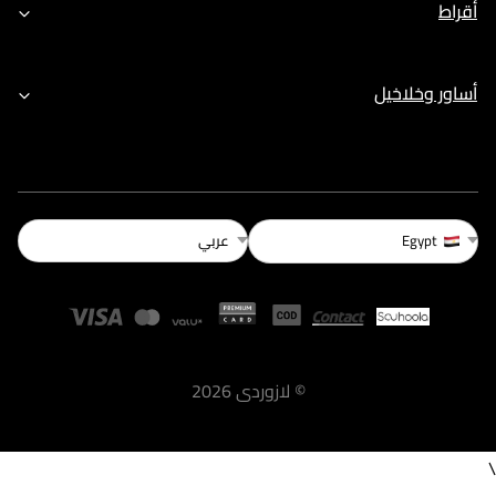
أقراط
أساور وخلاخيل
عربي
Egypt
©
لازوردى
2026
\