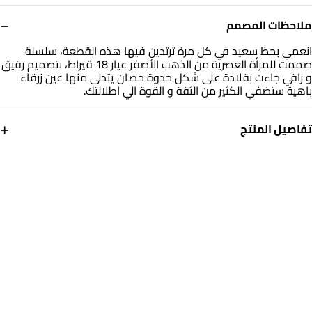
−
ملاحظات المصمم
انعمي بحظ سعيد في كل مرة ترتدين فيها هذه القطعة، سلسلة
صممت للمرأة العصرية من الذهب الأصفر عيار 18 قيراط، بتصميم رقيق
و راقي جاءت بقلادة على شكل حدوة حصان يتدلى منها عين زرقاء
باهية ستضفي الكثير من الثقة و القوة الي اطلالتك.
+
تفاصيل المنتج
معدن
حجر
ذهب أصفر 18 قيراط
أحجار ملونة
أبعاد السلسلة
العلامة التجارية
طول: 45 سم
انستايل
رقم الموديل
112050301922451