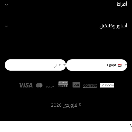
أقراط
أساور وخلاخيل
عربي
Egypt
©
لازوردى
2026
\