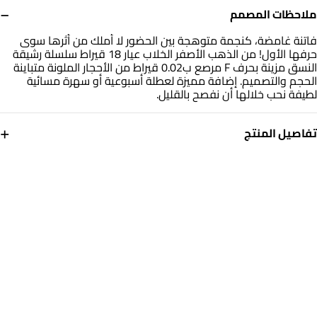
−
ملاحظات المصمم
فاتنة غامضة، كنجمة متوهجة بين الحضور لا أملك من أثرها سوى
حرفها الأول! من الذهب الأصفر الخلاب عيار 18 قيراط سلسلة رشيقة
النسق مزينة بحرف F مرصع ب0.02 قيراط من الأحجار الملونة متباينة
الحجم والتصميم. إضافة مميزة لعطلة أسبوعية أو سهرة مسائية
لطيفة نحب خلالها أن نفصح بالقليل.
+
تفاصيل المنتج
معدن
حجر
ذهب أصفر 18 قيراط
أحجار ملونة
أبعاد السلسلة
العلامة التجارية
طول: 45 سم
انستايل
رقم الموديل
112051100052451