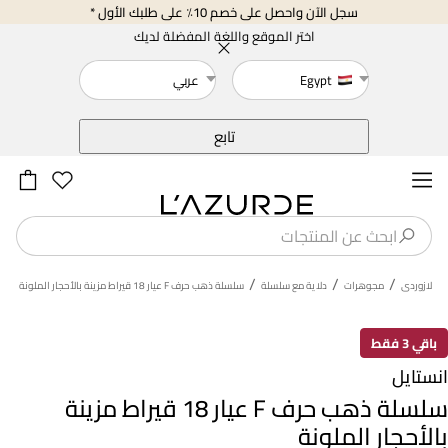
سجل الآن واحصل على خصم 10٪ على طلبك الأول *
اختر الموقع واللغة المفضلة لديك
Egypt
عربي
خلف
تابع
/
/
/
لازوردى
مجوهرات
دلاية مع سلسلة
سلسلة ذهب حرف F عيار 18 قيراط مزينة بالأحجار الملونة
باقي 3 فقط
انستايل
سلسلة ذهب حرف F عيار 18 قيراط مزينة
بالأحجار الملونة