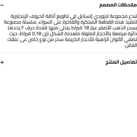
−
ملاحظات المصمم
تبدع مجموعة لازوردي إنستايل في تطويع أناقة الحروف الإنجليزية
لتنفيذ هذه القطعة المبتكرة والفاخرة على السواء، سلسلة مصنوعة
بسحر الذهب الأصفر عيار 18 قيراط يتدلى منها قلادة حرف F يحدها
دائرة مرصعة بالأحجار الملونة متعددة الشكل تزن 0.18 قيراط، حيث
تضفي الألوان الزاهية للأحجار الكريمة سحر من نوع خاص عى عنقك
الفاتن.
+
تفاصيل المنتج
معدن
حجر
ذهب أصفر 18 قيراط
أحجار ملونة
أبعاد السلسلة
العلامة التجارية
طول: 45 سم
انستايل
رقم الموديل
112051101772451