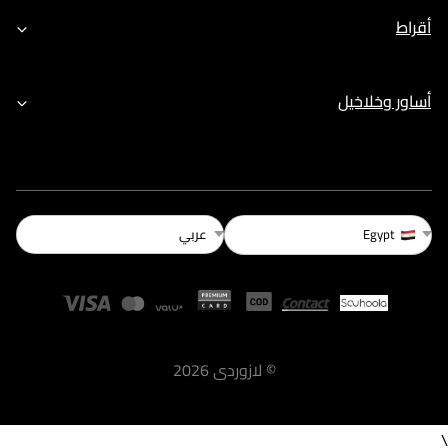
أقراط
أساور وخلاخيل
عربي
Egypt
©
لازوردى
2026
\