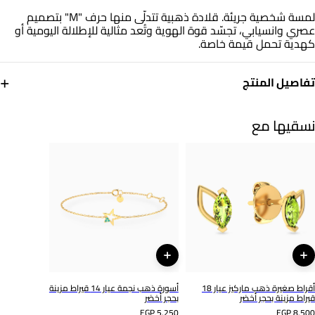
لمسة شخصية جريئة. قلادة ذهبية تتدلّى منها حرف "M" بتصميم
عصري وانسيابي، تجسّد قوة الهوية وتُعد مثالية للإطلالة اليومية أو
كهدية تحمل قيمة خاصة.
+
تفاصيل المنتج
معدن
أبعاد السلسلة
ذهب أصفر 18 قيراط
طول: 42 سم
نسقيها مع
التشكيلة
العلامة التجارية
مجوهراتي الأساسية
مس أل
رقم الموديل
111050300072421
أقراط صغيرة ذهب ماركيز عيار 18
أسورة ذهب نجمة عيار 14 قيراط مزينة
قيراط مزينة بحجر أخضر
بحجر أخضر
EGP 5,250
EGP 8,500