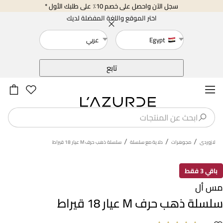
سجل الآن واحصل على خصم 10٪ على طلبك الأول *
اختر الموقع واللغة المفضلة لديك
Egypt
عربي
خلف
تابع
/
/
/
لازوردى
مجوهرات
دلاية مع سلسلة
سلسلة ذهب حرف M عيار 18 قيراط
باقي 3 فقط
مس أل
سلسلة ذهب حرف M عيار 18 قيراط