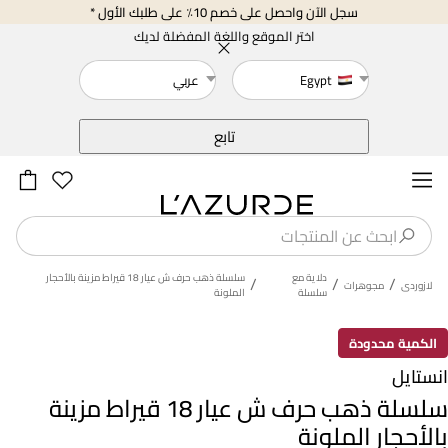
سجل الآن واحصل على خصم 10٪ على طلبك الأول *
اختر الموقع واللغة المفضلة لديك
Egypt
عربي
خلف
تابع
دلاية مع
سلسلة ذهب حرف ش عيار 18 قيراط مزينة بالأحجار
/
/
/
لازوردى
مجوهرات
سلسلة
الملونة
الكمية محدودة
انستايل
سلسلة ذهب حرف ش عيار 18 قيراط مزينة
بالأحجار الملونة