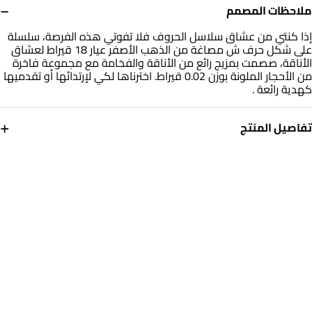
−
ملاحظات المصمم
إذا كنتي من عشاق سلاسل الحروف فلا تفوتي هذه الفرصة، سلسلة
على شكل حرف ش مصاغة من الذهب الأصفر عيار 18 قيراط لعشاق
الأناقة، صصمت بمزيج رائع من الأناقة والفخامة مع مجموعة فاخرة
من الأحجار الملونة بوزن 0.02 قيراط. اخترناها لكي لإرتدائها أو تقدميها
كهدية رائعة .
+
تفاصيل المنتج
معدن
حجر
ذهب أصفر 18 قيراط
أحجار ملونة
أبعاد السلسلة
العلامة التجارية
طول: 45 سم
انستايل
رقم الموديل
112050301292451