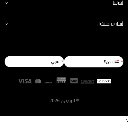
أقراط
أساور وخلاخيل
عربي
Egypt
©
لازوردى
2026
\