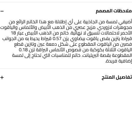
−
ملاحظات المصمم
أضيفي لمسة من الجاذبية على أي إطلالة مع هذا الخاتم الرائع من
مجوهرات لازوردي. مزيج عصري من الذهب الأبيض والألماس والياقوت
الأحمر لاحتمالات تنسيق لا نهائية. خاتم من الذهب الأبيض عيار 18
قيراط يتزين بفص ياقوت بيضاوي يزن 0.57 قيراط يحيط به من الجوانب
فصين من الياقوت المقطوع على شكل دمعة عين وتتزين قطع
الياقوت الثلاثة بكوكبة من فصوص الألماس البراقة تزن 0.18
المقطوعة بقصة البريليانت. خاتم للمناسبات التي تحتاج إلى لمسة
إضافية فريدة.
+
تفاصيل المنتج
معدن
الألماس
ذهب أبيض 18 قيراط
0.164
قيراط
حجر
مقاس الخاتم
أحجار ملونة
14
التشكيلة
العلامة التجارية