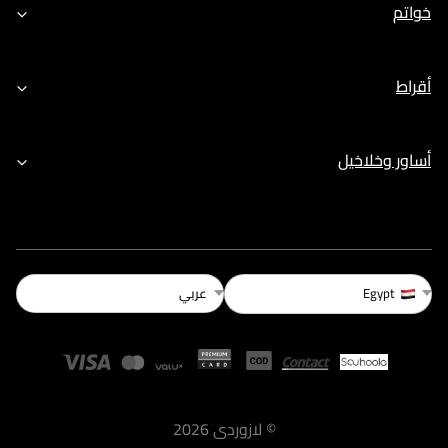
خواتم
أقراط
أساور وخلاخيل
عربي
Egypt
©
لازوردى
2026