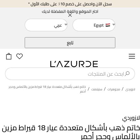
سجل الآن واحصل على خصم 10٪ على طلبك الأول *
اختر الموقع واللغة المفضلة لديك
Egypt
عربي
خلف
تابع
خاتم ذهب بأشكال متعددة عيار 18 قيراط مزين بالألماس وحجر
/
/
/
لازوردى
مجوهرات
ستيتمنت
أحمر
لازوردي
خاتم ذهب بأشكال متعددة عيار 18 قيراط مزين
بالألماس وحجر أحمر