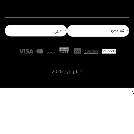
عربي
Egypt
©
لازوردى
2026
\