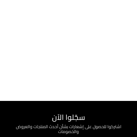
سجّلوا الآن
اشتركوا للحصول على إشعارات بشأن أحدث المنتجات والعروض
والخصومات