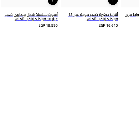
هب زهرة عيار 18 قيراط مزين
أقراط صغيرة ذهب موجة عيار 18
أسورة بسلسلة شكل بيضاوي ذهب
قيراط مزينة بالألماس
عيار 18 قيراط مزينة بالألماس
EGP 19,580
EGP 16,610