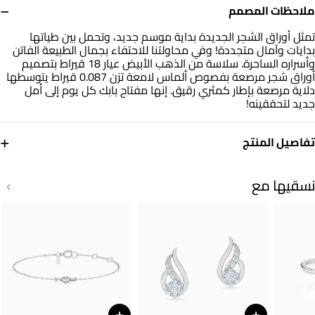
−
ملاحظات المصمم
تمثل أوراق الشجر الجديدة بداية موسم جديد، وتحمل بين طياتها
بدايات وآمال متجددة! وفي محاولتنا للاحتفاء بجمال الطبيعة الفاتن
وأسراره الساحرة. سلاسة من الذهب الأبيض عيار 18 قيراط بتصميم
أوراق شجر مرصعة بفصوص ألماس لامعة تزن 0.087 قيراط يتوسطها
دلاية مرصعة بإطار كمثري رقيق. إنها مفتاح بابك كل يوم إلى أمل
جديد لتحققينه!
+
تفاصيل المنتج
معدن
الألماس
ذهب أبيض 18 قيراط
0.107
نسقيها مع
قيراط
أبعاد السلسلة
التشكيلة
طول: 45 سم
مجوهرات لازوردي
العلامة التجارية
رقم الموديل
لازوردي
144500303561451