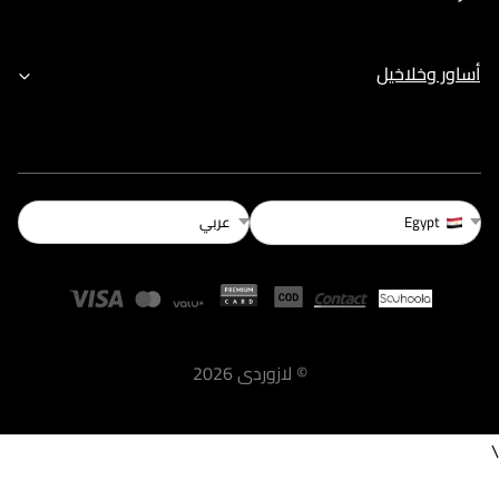
أساور وخلاخيل
عربي
Egypt
©
لازوردى
2026
\