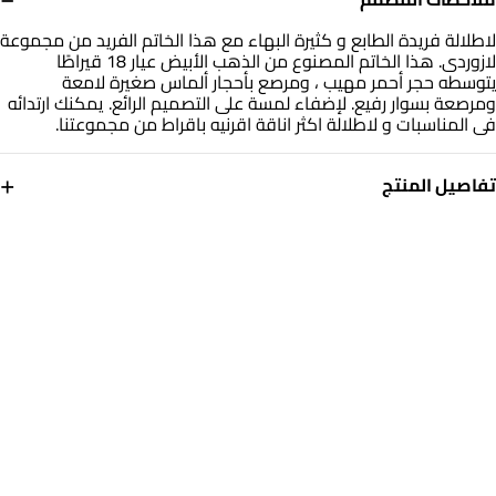
لاطلالة فريدة الطابع و كثيرة البهاء مع هذا الخاتم الفريد من مجموعة
لازوردى. هذا الخاتم المصنوع من الذهب الأبيض عيار 18 قيراطًا
يتوسطه حجر أحمر مهيب ، ومرصع بأحجار ألماس صغيرة لامعة
ومرصعة بسوار رفيع. لإضفاء لمسة على التصميم الرائع. يمكنك ارتدائه
فى المناسبات و لاطلالة اكثر اناقة اقرنيه باقراط من مجموعتنا.
+
تفاصيل المنتج
معدن
الألماس
ذهب أبيض 18 قيراط
0.04 قيراط
حجر
مقاس الخاتم
أحجار ملونة
14
التشكيلة
العلامة التجارية
مجوهرات لازوردي
لازوردي
رقم الموديل
144100301531141