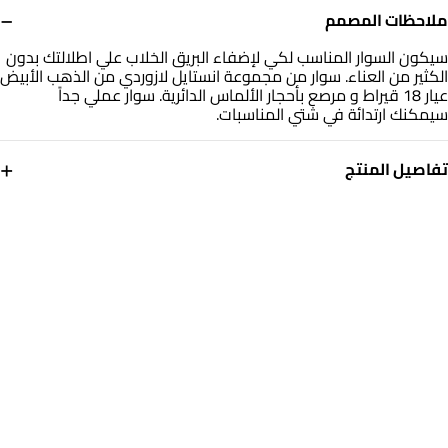
−
ملاحظات المصمم
سيكون السوار المناسب لكي لإضفاء البريق الخلاب علي اطلالتك بدون
الكثير من العناء. سوار من مجموعة انستايل لازوردي من الذهب الأبيض
عيار 18 قيراط و مرصع بأحجار الألماس الدائرية. سوار عملي جداً
سيمكنك ارتدائة في شتي المناسبات.
+
تفاصيل المنتج
معدن
الألماس
ذهب أبيض 18 قيراط
0.08 قيراط
أبعاد السوار
العلامة التجارية
طول: 18 سم
انستايل
رقم الموديل
132100100011181