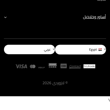
أساور وخلاخيل
عربي
Egypt
©
لازوردى
2026
\