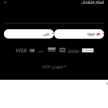
أساور وخلاخيل
عربي
Egypt
©
لازوردى
2026
\