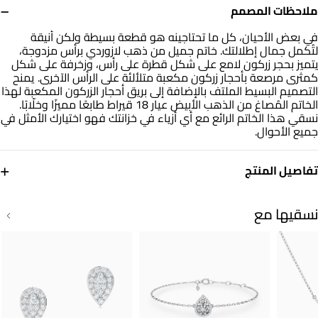
−
ملاحظات المصمم
في بعض الأحيان، كل ما تحتاجينه هو قطعة بسيطة ولكن أنيقة
لتُكمل جمال إطلالتك. خاتم جميل من ذهب لازوردي برأس مزدوجة،
يتميز بحجر زركون لامع على شكل قطرة على رأس، وزخرفة على شكل
كمثرى مرصعة بأحجار زركون مكعبة متلألئة على الرأس الآخرى. يمنح
التصميم البسيط الملتف بالإضافة إلى بريق أحجار الزركون المكعبة لهذا
الخاتم المُصاغ من الذهب الأبيض عيار 18 قيراط طابعًا مميزًا وخلّابًا.
نسقي هذا الخاتم الرائع مع أي أزياء في خزانتك فهو اختيارك الأمثل في
جميع الأحوال.
+
تفاصيل المنتج
معدن
حجر
ذهب أبيض 18 قيراط
حجر الزركون
نسقيها مع
مقاس الخاتم
التشكيلة
18
ذهب لازوردي
العلامة التجارية
رقم الموديل
لازوردي
314021800461181