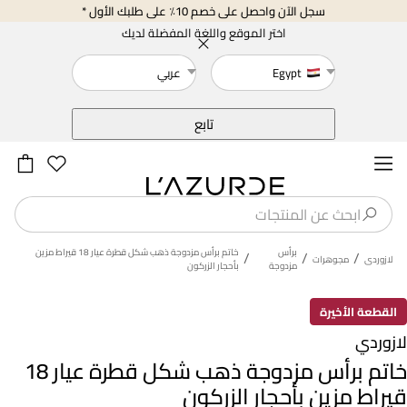
سجل الآن واحصل على خصم 10٪ على طلبك الأول *
اختر الموقع واللغة المفضلة لديك
Egypt
عربي
خلف
تابع
برأس
خاتم برأس مزدوجة ذهب شكل قطرة عيار 18 قيراط مزين
/
/
/
لازوردى
مجوهرات
مزدوجة
بأحجار الزركون
القطعة الأخيرة
لازوردي
خاتم برأس مزدوجة ذهب شكل قطرة عيار 18
قيراط مزين بأحجار الزركون