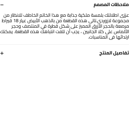
−
ملاحظات المصمم
عززى اطلالتك بلمسة ملكية جذابة مع هذا الخاتم الخاطف للانظار من
مجموعة لازوردى.تاتى هذه القطعة من بالذهب الأبيض عيار 18 قيراط
مرصعة بالحجر الأزرق المميز على شكل قطرة في المنتصف وحجر
الألماس على كلا الجانبين ، يجب أن تلفت انتباهك هذه القطعة. يمكنك
ارتدائها فى المناسبات.
+
تفاصيل المنتج
معدن
الألماس
ذهب أبيض 18 قيراط
0.039
قيراط
حجر
مقاس الخاتم
أحجار ملونة
14
التشكيلة
العلامة التجارية
مجوهرات لازوردي
لازوردي
رقم الموديل
144100302761141