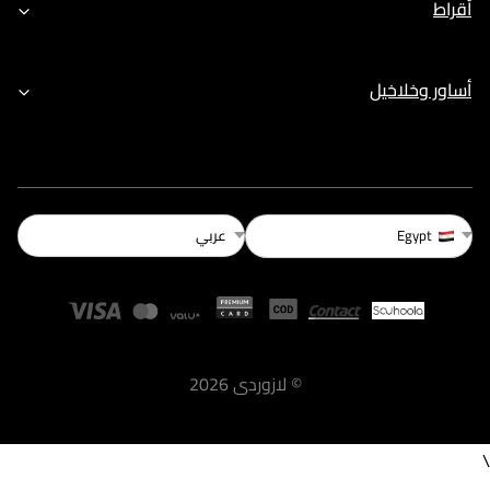
أقراط
أساور وخلاخيل
عربي
Egypt
©
لازوردى
2026
\