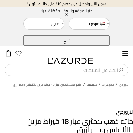
سجل الآن واحصل على خصم 10٪ على طلبك الأول *
اختر الموقع واللغة المفضلة لديك
Egypt
عربي
خلف
تابع
/
/
/
لازوردى
مجوهرات
ستيتمنت
خاتم ذهب كمثرى عيار 18 قيراط مزين بالألماس وحجر أزرق
لازوردي
خاتم ذهب كمثرى عيار 18 قيراط مزين
بالألماس وحجر أزرق