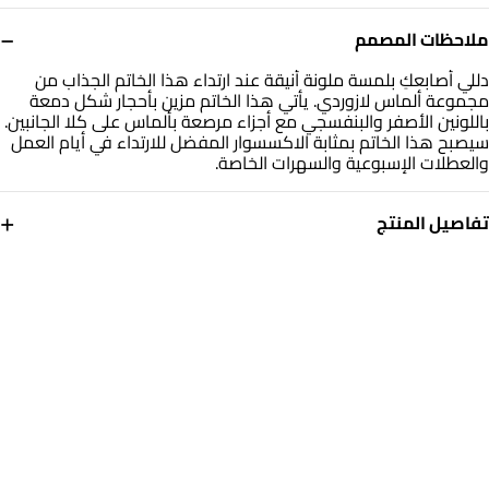
−
ملاحظات المصمم
دللي أصابعكِ بلمسة ملونة أنيقة عند ارتداء هذا الخاتم الجذاب من
مجموعة ألماس لازوردي. يأتي هذا الخاتم مزين بأحجار شكل دمعة
باللونين الأصفر والبنفسجي مع أجزاء مرصعة بألماس على كلا الجانبين.
سيصبح هذا الخاتم بمثابة الاكسسوار المفضل للارتداء في أيام العمل
والعطلات الإسبوعية والسهرات الخاصة.
+
تفاصيل المنتج
معدن
الألماس
ذهب أبيض 18 قيراط
0.02 قيراط
حجر
مقاس الخاتم
أحجار ملونة
14
التشكيلة
العلامة التجارية
مجوهرات لازوردي
لازوردي
رقم الموديل
RG10-1261