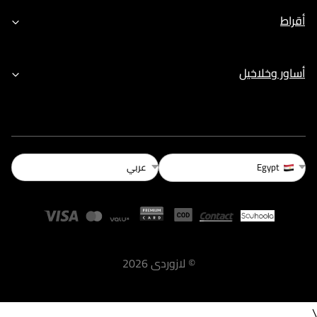
أقراط
أساور وخلاخيل
عربي
Egypt
©
لازوردى
2026
\