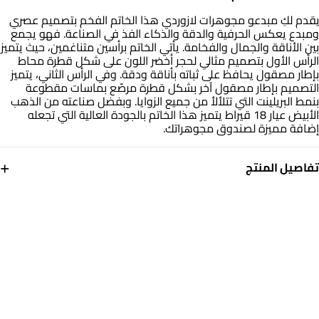
يقدم لكِ مبدعو مجوهرات لازوردي هذا الخاتم الفخم بتصميم عصري
ومبدع يعكس الحرفية والدقة والذكاء الفذ في الصناعة. فهو يجمع
بين الأناقة والجمال والفخامة. يأتي الخاتم برأسين متناغمين، حيث يتميز
الرأس الأول بتصميم مثالي لحجر أخضر اللون على شكل قطرة محاط
بإطار مصقول يحافظ على ثباته بأناقة ودقة. وفي الرأس الثاني، يتميز
التصميم بإطار مصقول آخر بشكل قطرة مرصّع بماسات مقطوعة
بنمط البريلينت التي تتلألأ من جميع الزوايا. وبفضل صناعته من الذهب
الأبيض عيار 18 قيراط يتميز هذا الخاتم بالجودة العالية التي تجعله
إضافة مميزة لصندوق مجوهراتك.
+
تفاصيل المنتج
معدن
الألماس
ذهب أبيض 18 قيراط
0.035
قيراط
حجر
مقاس الخاتم
أحجار ملونة
15
التشكيلة
العلامة التجارية
مجوهرات لازوردي
لازوردي