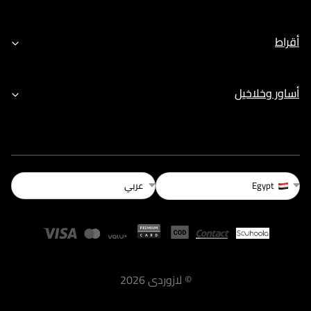
أقراط
أساور وخلاخيل
عربي
Egypt
©
لازوردى
2026