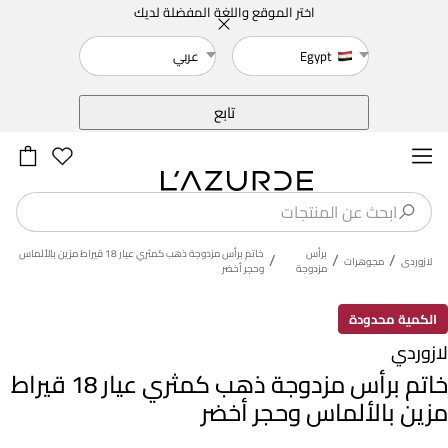
اختر الموقع واللغة المفضلة لديك
Egypt
عربي
خلف
تابع
برأس
خاتم برأس مزدوجة ذهب كمثري عيار 18 قيراط مزين بالألماس
/
/
/
لازوردى
مجوهرات
مزدوجة
وحجر أخضر
الكمية محدودة
لازوردي
خاتم برأس مزدوجة ذهب كمثري عيار 18 قيراط
مزين بالألماس وحجر أخضر