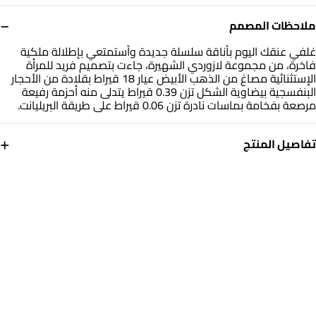
−
ملاحظات المصمم
غلفي عنقك اليوم بأناقة سلسلة جديدة وأستمتعي بإطلالة ملكية
فاخرة، من مجموعة لازوردي الشهيرة، جاءت بتصميم فريد للمرأة
الإستثنائية مصاغ من الذهب الأبيض عيار 18 قيراط بقلادة من الأحجار
البنفسجية بيضاوية الشكل تزن 0.39 قيراط يتدلى منه أحزمة رفيعة
مرصعة بفخامة بماسات نادرة تزن 0.06 قيراط على طريقة البريليانت.
+
تفاصيل المنتج
معدن
الألماس
ذهب أبيض 18 قيراط
0.06 قيراط
حجر
التشكيلة
أحجار ملونة
مجوهرات لازوردي
العلامة التجارية
رقم الموديل
لازوردي
NK50-265