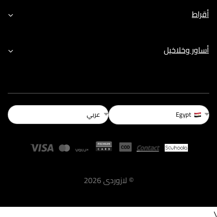
أقراط
أساور وخلاخيل
عربي
Egypt
©
لازوردى
2026
\