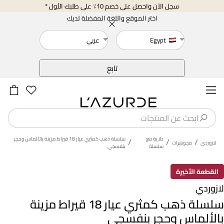
سجل الآن واحصل على خصم 10٪ على طلبك الأول *
اختر الموقع واللغة المفضلة لديك
Egypt
عربي
خلف
تابع
دلاية مع
سلسلة ذهب كمثري عيار 18 قيراط مزينة بالألماس وحجر
/
/
/
لازوردى
مجوهرات
سلسلة
بنفسجي
القطعة الأخيرة
لازوردي
سلسلة ذهب كمثري عيار 18 قيراط مزينة
بالألماس وحجر بنفسجي