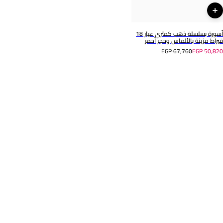
رقم الموديل
144502200181451
أسورة بسلسلة ذهب كمثري عيار 18
قيراط مزينة بالألماس وحجر أحمر
EGP 67,760
EGP 50,820