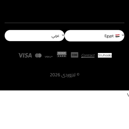
عربي
Egypt
©
لازوردى
2026
\