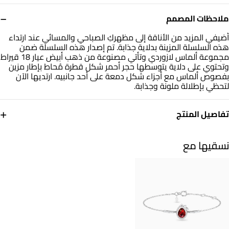
−
ملاحظات المصمم
أضيفي المزيد من الأناقة إلى مظهركِ الصباحي والمسائي عند ارتداء
هذه السلسلة المزينة بدلاية جذابة. تم إصدار هذه السلسلة ضمن
مجموعة ألماس لازوردي وتأتي مصنوعة من ذهب أبيض عيار 18 قيراط
وتحتوي على دلاية يتوسطها حجر أحمر شكل قطرة مُحاط بإطار مزين
بفصوص ألماس مع أجزاء شكل دمعة على أحد جانبيه. ارتديها الآن
لتحظي بإطلالة ملونة وجذابة.
+
تفاصيل المنتج
معدن
الألماس
ذهب أبيض 18 قيراط
0.126
نسقيها مع
قيراط
حجر
أبعاد السلسلة
أحجار ملونة
طول: 45 سم
التشكيلة
العلامة التجارية
مجوهرات لازوردي
لازوردي