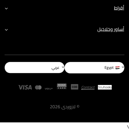
أقراط
أساور وخلاخيل
عربي
Egypt
©
لازوردى
2026
\