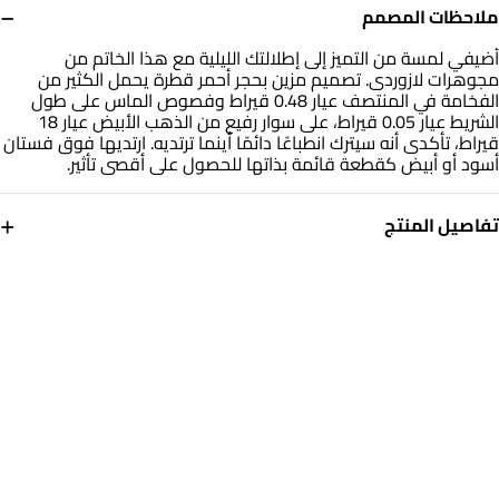
−
ملاحظات المصمم
أضيفي لمسة من التميز إلى إطلالتك الليلية مع هذا الخاتم من
مجوهرات لازوردى. تصميم مزين بحجر أحمر قطرة يحمل الكثير من
الفخامة في المنتصف عيار 0.48 قيراط وفصوص الماس على طول
الشريط عيار 0.05 قيراط، على سوار رفيع من الذهب الأبيض عيار 18
قيراط، تأكدى أنه سيترك انطباعًا دائمًا أينما ترتديه. ارتديها فوق فستان
أسود أو أبيض كقطعة قائمة بذاتها للحصول على أقصى تأثير.
+
تفاصيل المنتج
معدن
الألماس
ذهب أبيض 18 قيراط
0.042
قيراط
حجر
مقاس الخاتم
أحجار ملونة
14
التشكيلة
العلامة التجارية
مجوهرات لازوردي
لازوردي
رقم الموديل