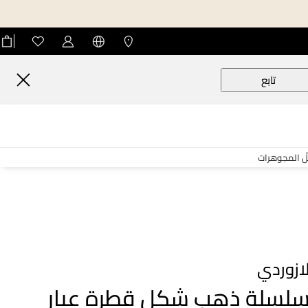
تابع
لّ المجوهرات
ازوردي
لسلة ذهب شكل قطرة عيار