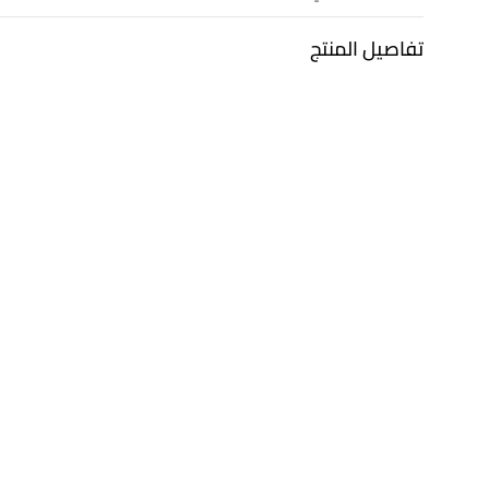
تفاصيل المنتج
معدن
الألماس
ذهب أبيض 18 قيراط
0.154 قيراط
التشكيلة
العلامة التجارية
مجوهرات لازوردي
لازوردي