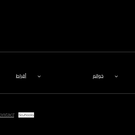
خواتم
أقراط