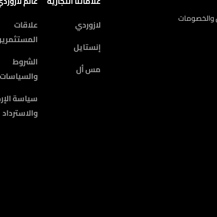
علاماتنا التجارية
عالم لازورد
ض والخصومات
لازوردي
علاقات
المستثمرين
إنستايل
الشروط
مس أل
والسياسات
سياسة الإرج
والاسترداد