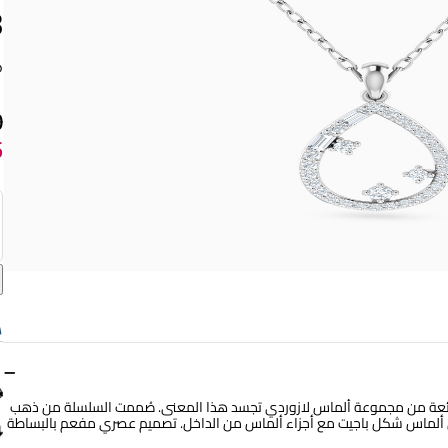
18
0
5
−
رائعة من مجموعة ألماس لازوردي تجسد هذا المعنى. صُممت السلسلة من ذهب
ع بفصين ألماس شكل باجيت مع أجزاء ألماس من الداخل. تصميم عصري مفعم بالبساطة