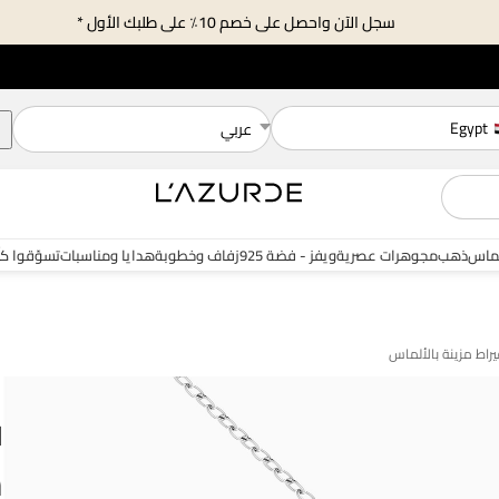
سجل الآن واحصل على خصم 10٪ على طلبك الأول *
Egypt
عربي
ماس
ذهب
مجوهرات عصرية
ويفز - فضة 925
زفاف وخطوبة
هدايا ومناسبات
تسوّقوا ك
ل
س