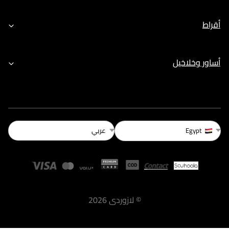
أقراط
أساور وخلاخيل
عربي
Egypt
©
لازوردى
2026