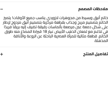
−
ملاحظات المصمم
خاتم أنيق وبسيط من مجوهرات لازوردي يناسب جميع الأوقات! يتميز
الخاتم بتصميم مريح وجذاب بقطعة مركزية بتصميم أنيق مزدوج لإطار
على شكل دمعة عين مرصعة بألماسات رقيقة تضيف إليه بريقًا فريدًا
في تناغم مع لمعان الذهب الأبيض عيار 18 قيراط المصاغ منه طوق
الخاتم. قطعة مثالية للمرأة العصرية الباحثة عن الروعة والأناقة
المذهلة.
+
تفاصيل المنتج
معدن
الألماس
ذهب أبيض 18 قيراط
0.142
قيراط
مقاس الخاتم
التشكيلة
14
مجوهرات لازوردي
العلامة التجارية
رقم الموديل
لازوردي
144100302111141