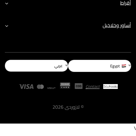
أقراط
أساور وخلاخيل
عربي
Egypt
©
لازوردى
2026
\