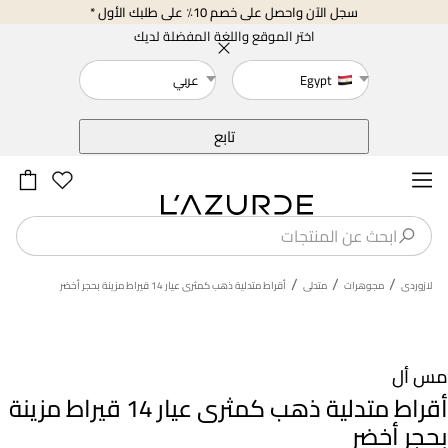
سجل الآن واحصل على خصم 10٪ على طلبك الأول *
اختر الموقع واللغة المفضلة لديك
Egypt
عربي
خلف
تابع
/
/
/
لازوردى
مجوهرات
متدلى
أقراط متدلية ذهب كمثرى عيار 14 قيراط مزينة بحجر أخضر
مس أل
أقراط متدلية ذهب كمثرى عيار 14 قيراط مزينة
بحجر أخضر