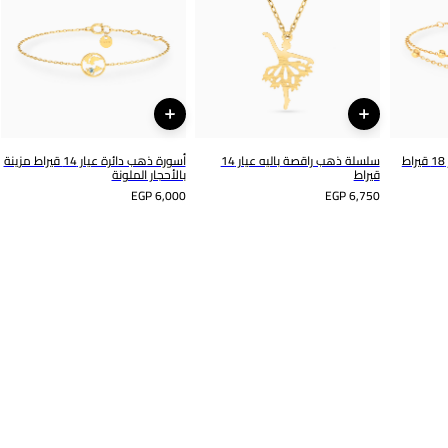
سلسلة ذهب راقصة باليه عيار 14
أسورة ذهب دائرة عيار 14 قيراط مزينة
قيراط
بالأحجار الملونة
EGP 6,000
EGP 6,750