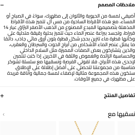
−
ملاحظات المصمم
أضيفي لمسة من الحيوية والألوان إلى مظهرك، سواءً في الصباح أو
المساء، مع هذه الأقراط الساحرة من مس أل. تتميز هذه الأقراط
المذهلة بتصميمها المبدع المصنوع من الذهب الأصفر البرّاق عيار 14
قيراط، وتجسد ببراعة عنصر الماء حيث تتميز بحلية رقيقة متدلية على
وكأنها قطرة ماء تتزين بحجر شكل قطرة بلون أزرق مائي جاذب. دائمًا
ما يمثل عنصر الماء الأشخاص من أبراج الحوت والسرطان والعقرب،
والذين يتشاركون بعض الصفات المميزة مثل السلام الداخلي
والحساسية الزائدة والغموض والثقة في الآخرين. إذا كنتِ تنتمين
لإحدى هذه الأبراج، فلا تفوتي الفرصة ونسقيها مع سلسلة تشوكر
مناسبة من مجموعتنا لتحصلي على أفضل إطلالة على الإطلاق.
ستكون هذه المجموعة مثالية لإضفاء لمسة جمالية وأناقة فريدة
على مظهرك في جميع الأوقات.
+
تفاصيل المنتج
معدن
حجر
ذهب أصفر 14 قيراط
أحجار ملونة
نسقيها مع
العلامة التجارية
رقم الموديل
مس أل
101031800092001