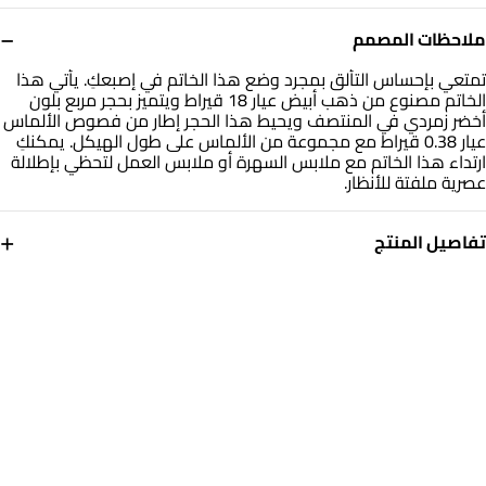
−
ملاحظات المصمم
تمتعي بإحساس التألق بمجرد وضع هذا الخاتم في إصبعكِ. يأتي هذا
الخاتم مصنوع من ذهب أبيض عيار 18 قيراط ويتميز بحجر مربع بلون
أخضر زمردي في المنتصف ويحيط هذا الحجر إطار من فصوص الألماس
عيار 0.38 قيراط مع مجموعة من الألماس على طول الهيكل. يمكنكِ
ارتداء هذا الخاتم مع ملابس السهرة أو ملابس العمل لتحظي بإطلالة
عصرية ملفتة للأنظار.
+
تفاصيل المنتج
معدن
الألماس
ذهب أبيض 18 قيراط
0.346
قيراط
حجر
مقاس الخاتم
أحجار ملونة
15
التشكيلة
العلامة التجارية
مجوهرات لازوردي
لازوردي