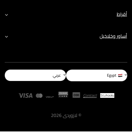
أقراط
أساور وخلاخيل
عربي
Egypt
©
لازوردى
2026