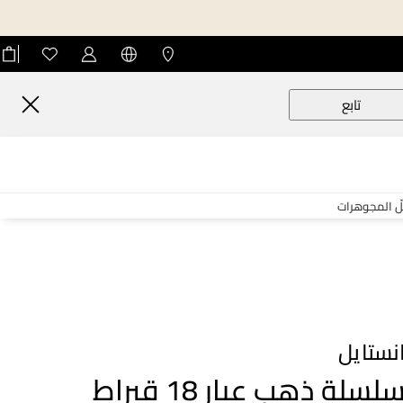
تابع
لّ المجوهرات
نستايل
سلسلة ذهب عيار 18 قيراط