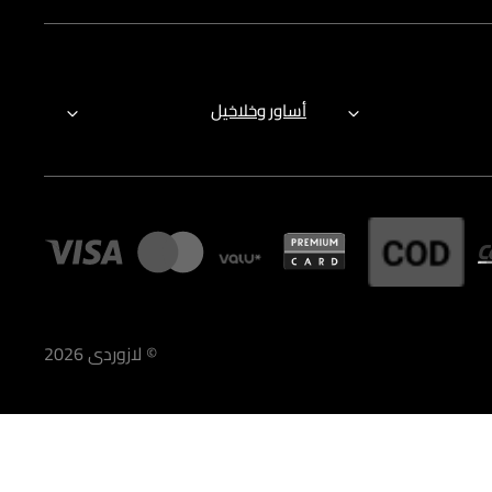
أساور وخلاخيل
©
لازوردى
2026