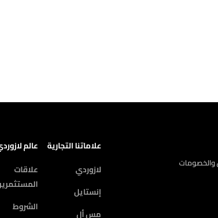
علاماتنا التجارية
عالم لازورد
ض والخصومات
لازوردي
علاقات
المستثمرين
إنستايل
الشروط
مس أل