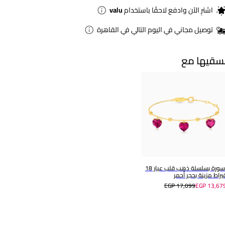
اشترِ الآن وادفع لاحقًا باستخدام
valu
توصيل مجاني في اليوم التالي في القاهرة
سقيها مع
أسورة بسلسلة ذهب قلب عيار 18
يراط مزينة بحجر أحمر
EGP 17,099
EGP 13,67