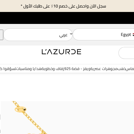
سجل الآن واحصل على خصم 10٪ على طلبك الأول *
Egypt
عربي
ماس
ذهب
مجوهرات عصرية
ويفز - فضة 925
زفاف وخطوبة
هدايا ومناسبات
تسوّقوا ك
ا