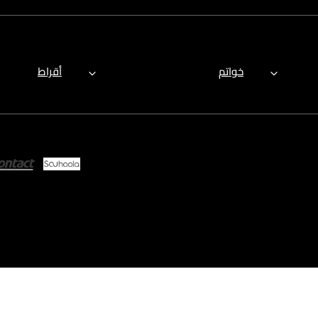
خواتم
أقراط