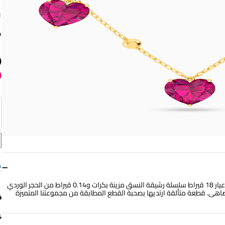
م
9
9
−
أناقة ملكية فاتنة تليق بأميرات السحر والخيال. من الذهب الأصفر الآسر عيار 18 قيراط سلسلة رشيقة النسق مزينة بكرات و0.14 قيراط من الحجر الوردي
اهى. قطعة متألقة ارتديها بصحبة القطع المطابقة من مجموعتنا المتميزة