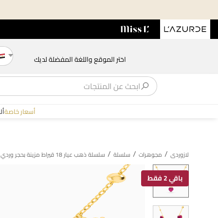
اختر الموقع واللغة المفضلة لديك
أسعار خاصة
أل
/
/
/
لازوردى
مجوهرات
سلسلة
سلسلة ذهب عيار 18 قيراط مزينة بحجر وردي
باقي 2 فقط