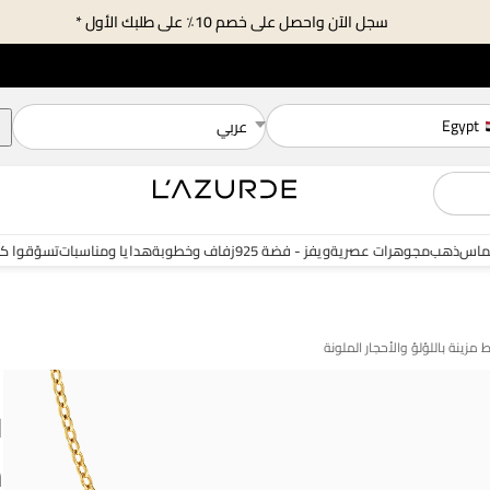
سجل الآن واحصل على خصم 10٪ على طلبك الأول *
Egypt
عربي
ماس
ذهب
مجوهرات عصرية
ويفز - فضة 925
زفاف وخطوبة
هدايا ومناسبات
تسوّقوا ك
ا