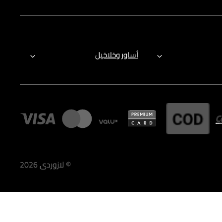
أساور وخلاخيل
©
لازوردى
2026