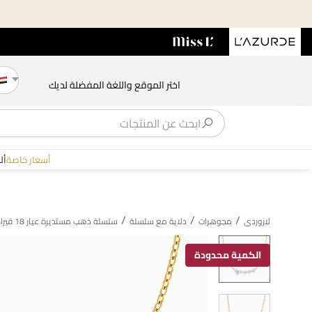
اختر الموقع واللغة المفضلة لديك
أسعار خاصة
أل
/
/
/
لازوردى
مجوهرات
دلاية مع سلسلة
سلسلة ذهب مستديرة عيار 18 قيراط مزينة باللؤلؤ والأحجار الملونة
الكمية محدودة