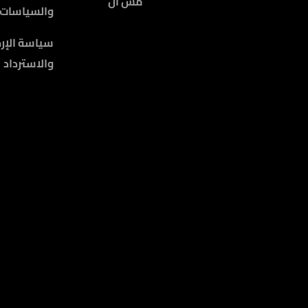
مس أل
والسياسات
سياسة الإرج
والاسترداد