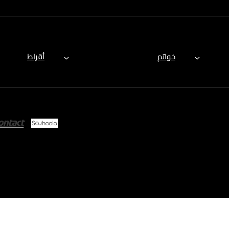
خواتم
أقراط