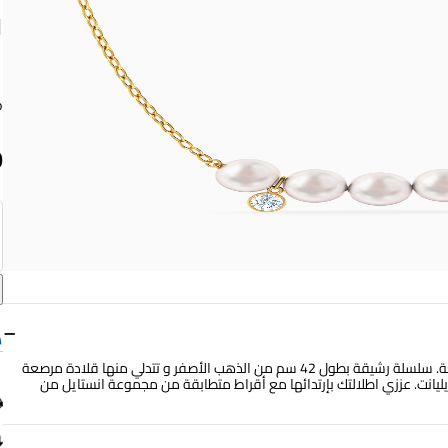
ق
ا
9
−
أناقة عصرية ممزوجة بلمسات من الأناقة تمتزج في هذة القطعة الرائعة. سلسلة رشيقة بطول 42 سم من الذهب الأصفر و تتدلي منها قلادة مرصعة
ليانت. عززي اطلالتك بإرتدائها مع أقراط متطابقة من مجموعة انستايل من