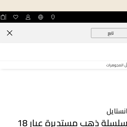
تابع
لّ المجوهرات
نستايل
سلسلة ذهب مستديرة عيار 18