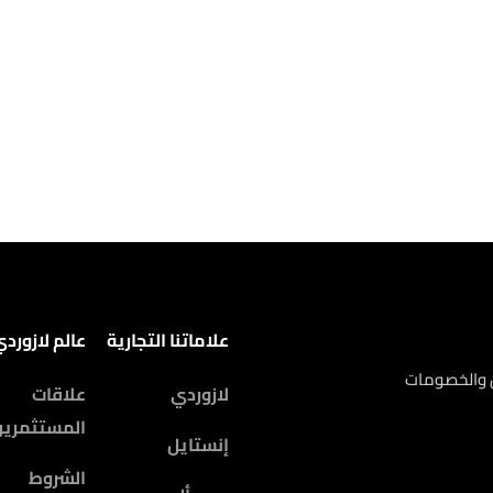
علاماتنا التجارية
عالم لازورد
ض والخصومات
لازوردي
علاقات
المستثمرين
إنستايل
الشروط