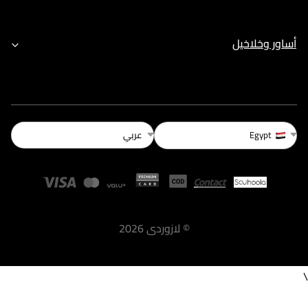
أساور وخلاخيل
عربي
Egypt
©
لازوردى
2026
\