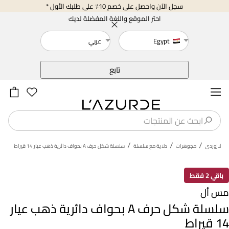
سجل الآن واحصل على خصم 10٪ على طلبك الأول *
اختر الموقع واللغة المفضلة لديك
Egypt
عربي
خلف
تابع
/
/
/
لازوردى
مجوهرات
دلاية مع سلسلة
سلسلة شكل حرف A بحواف دائرية ذهب عيار 14 قيراط
باقي 2 فقط
مس أل
سلسلة شكل حرف A بحواف دائرية ذهب عيار
14 قيراط