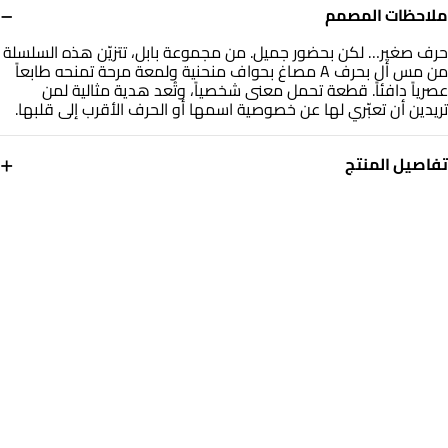
−
ملاحظات المصمم
حرف صغير… لكن بحضور جميل. من مجموعة بابل، تتزيّن هذه السلسلة
من مس أل بحرف A مصاغ بحواف منحنية ولمعة مرحة تمنحه طابعاً
عصرياً دافئاً. قطعة تحمل معنى شخصياً، وتُعد هدية مثالية لمن
تريدين أن تعبّري لها عن خصوصية اسمها أو الحرف الأقرب إلى قلبها.
+
تفاصيل المنتج
معدن
أبعاد السلسلة
ذهب أصفر 14 قيراط
طول: 40 سم
العلامة التجارية
رقم الموديل
مس أل
101050300272400