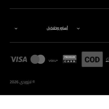
أساور وخلاخيل
©
لازوردى
2026