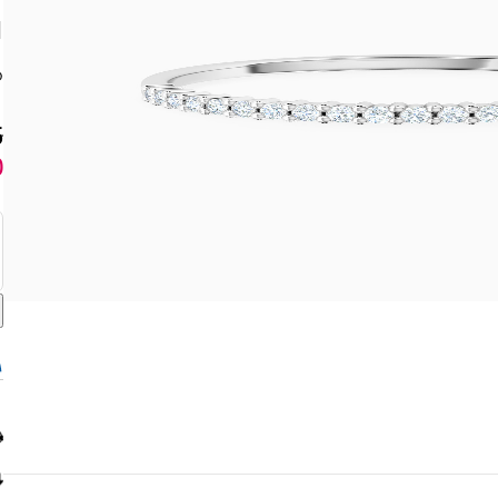
ق
5
0