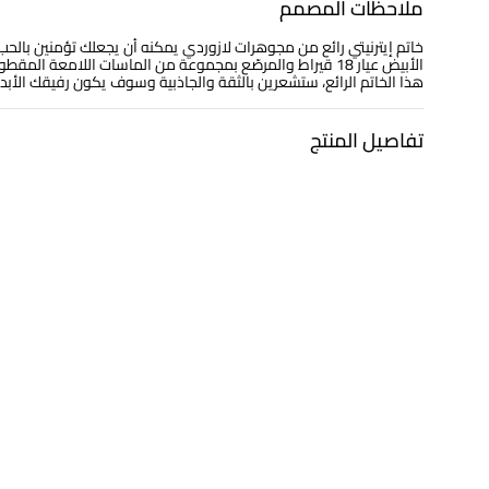
ملاحظات المصمم
خاتم إيترنيتي رائع من مجوهرات لازوردي يمكنه أن يجعلك تؤمنين بالح
الأبيض عيار 18 قيراط والمرصّع بمجموعة من الماسات اللامعة 
هذا الخاتم الرائع، ستشعرين بالثقة والجاذبية وسوف يكون رفيقك الأب
تفاصيل المنتج
معدن
الألماس
ذهب أبيض 18 قيراط
0.088 قيراط
التشكيلة
العلامة التجارية
مجوهرات لازوردي
لازوردي