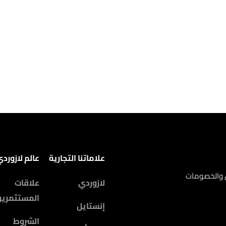
علاماتنا التجارية
عالم لازورد
ض والخصومات
لازوردي
علاقات
المستثمرين
إنستايل
الشروط