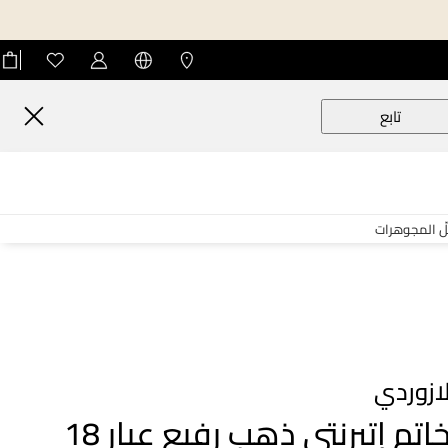
تابع
لّ المجوهرات
ازوردي
خاتم إتيرنتي ذهب رفيع عيار 18