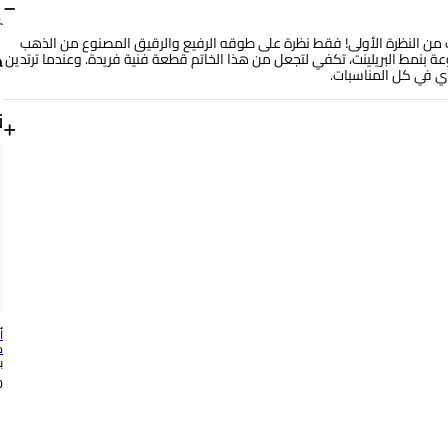
−
ب من النظرة الأولى! فقط نظرة على طوقه الرفيع والرقيق المصنوع من الذهب
المقطوعة بنمط البريلينت، تكفي لتجعل من هذا الخاتم قطعة فنية فريدة. وعندما ترتدين
دي في كل المناسبات.
ن
+
مقاس الخاتم
15
رقم الموديل
144150300671151
أ
ب
0