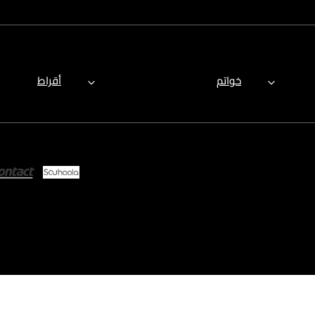
خواتم
أقراط