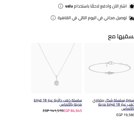
اشترِ الآن وادفع لاحقًا باستخدام
valu
توصيل مجاني في اليوم التالي في القاهرة
سقيها مع
سورة بسلسلة شكل بيضاوي
سلسلة ذهب دائرية عيار 18 قيراط
ذهب عيار 18 قيراط مزينة
مزينة بالألماس
الألماس
EGP 141,570
EGP 84,945
EGP 19,58