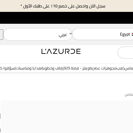
سجل الآن واحصل على خصم 10٪ على طلبك الأول *
Egypt
عربي
ماس
ذهب
مجوهرات عصرية
ويفز - فضة 925
زفاف وخطوبة
هدايا ومناسبات
تسوّقوا ك
ل