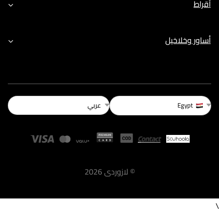
أقراط
أساور وخلاخيل
عربي
Egypt
©
لازوردى
2026
\