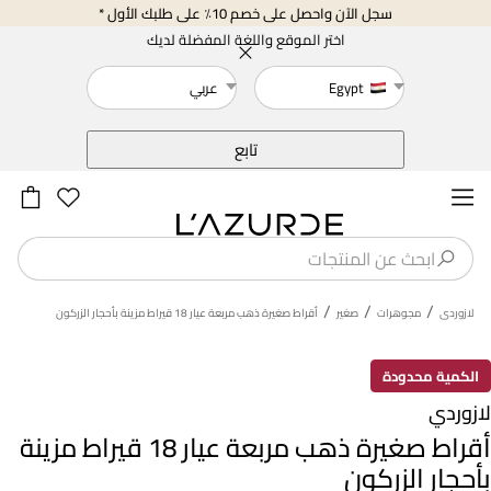
سجل الآن واحصل على خصم 10٪ على طلبك الأول *
اختر الموقع واللغة المفضلة لديك
Egypt
عربي
خلف
تابع
/
/
/
لازوردى
مجوهرات
صغير
أقراط صغيرة ذهب مربعة عيار 18 قيراط مزينة بأحجار الزركون
الكمية محدودة
لازوردي
أقراط صغيرة ذهب مربعة عيار 18 قيراط مزينة
بأحجار الزركون