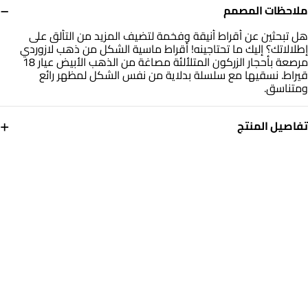
−
ملاحظات المصمم
هل تبحثين عن أقراط أنيقة وفخمة لتضيف المزيد من التألق على
إطلالاتك؟ إليك ما تحتاجينه! أقراط ماسية الشكل من ذهب لازوردي
مرصعة بأحجار الزركون المتلألئة مصاغة من الذهب الأبيض عيار 18
قيراط. نسقيها مع سلسلة بدلاية من نفس الشكل لمظهر رائع
ومتناسق.
+
تفاصيل المنتج
معدن
حجر
ذهب أبيض 18 قيراط
حجر الزركون
التشكيلة
العلامة التجارية
ذهب لازوردي
لازوردي
رقم الموديل
314031800141001