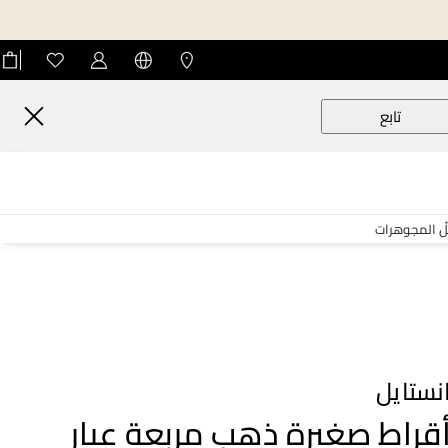
تابع
لّ المجوهرات
نستايل
قراط صغيرة ذهب مربعة عيار