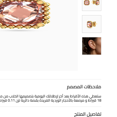
ملاحظات المصمم
ستعطي هذه الأقراط بعد أخر لإطلالتك اليومية بتصميمها الخلاب من
18 قيراط و مرصعة بالأحجار الوردية الفريدة بقصة دائرية تزن 0.11 قيراط. نضمن لكِ سهولة دمجها مع كافة إطلالتك اليومية المختلفة.
تفاصيل المنتج