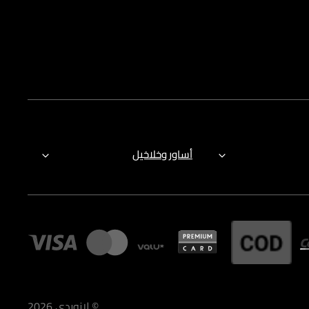
أساور وخلاخيل
©
لازوردى
2026