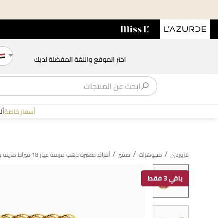
اختر الموقع واللغة المفضلة لديك
أسعار خاصة
أل
/
/
/
لازوردى
مجوهرات
صغير
أقراط صغيرة ذهب مربعة عيار 18 قيراط مزينة بحجر وردي
باقي 3 فقط