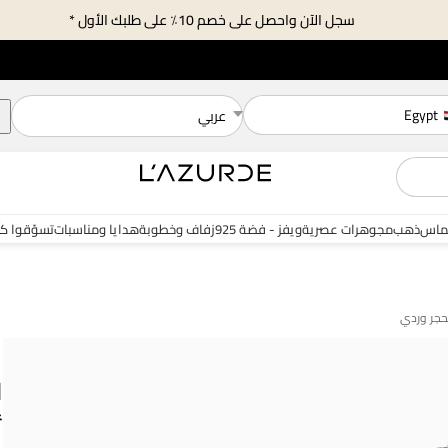
سجل الآن واحصل على خصم 10٪ على طلبك الأول *
Egypt
عربي
ماس
ذهب
مجوهرات عصرية
ويفز - فضة 925
زفاف وخطوبة
هدايا ومناسبات
تسوّقوا ك
ا
أ