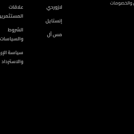
ض والخصومات
لازوردي
علاقات
المستثمرين
إنستايل
الشروط
مس أل
والسياسات
سياسة الإرج
والاسترداد