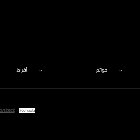
خواتم
أقراط