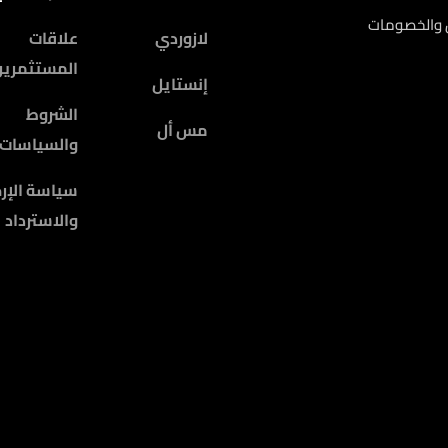
ض والخصومات
لازوردي
علاقات
المستثمرين
إنستايل
الشروط
مس أل
والسياسات
سياسة الإرج
والاسترداد