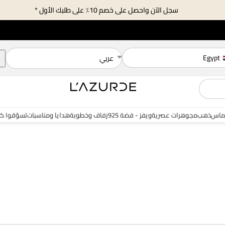
سجل الآن واحصل على خصم 10٪ على طلبك الأول *
Egypt
عربي
ماس
ذهب
مجوهرات عصرية
ويفز - فضة 925
زفاف وخطوبة
هدايا ومناسبات
تسوّقوا ك