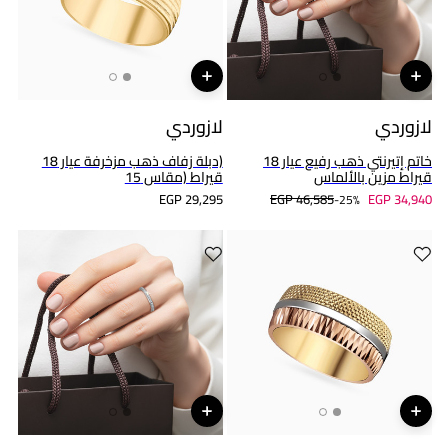
لازوردي
لازوردي
خاتم إتيرنتي ذهب رفيع عيار 18
(دبلة زفاف ذهب مزخرفة عيار 18
قيراط مزين بالألماس
قيراط (مقاس 15
EGP 29,295
EGP 46,585
EGP 34,940
25%-