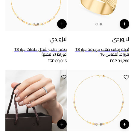
لازوردي
لازوردي
(دبلة زفاف ذهب مزخرفة عيار 18
طقم ذهب شكل حلقات عيار 18
قيراط (مقاس 16
قيراط (2 قطع)
EGP 89,015
EGP 31,280