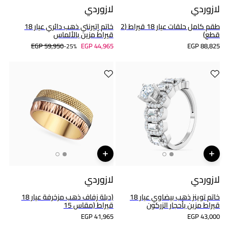
لازوردي
لازوردي
طقم كامل حلقات عيار 18 قيراط (2
خاتم إتيرنتي ذهب دائري عيار 18
قطع)
قيراط مزين بالألماس
EGP 59,950
EGP 44,965
EGP 88,825
25%-
لازوردي
لازوردي
خاتم توينز ذهب بيضاوي عيار 18
(دبلة زفاف ذهب مزخرفة عيار 18
قيراط مزين بأحجار الزركون
قيراط (مقاس 15
EGP 41,965
EGP 43,000