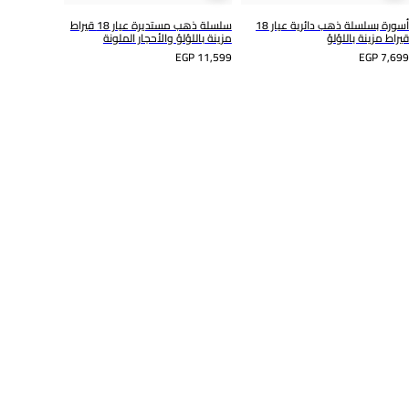
أسورة بسلسلة ذهب دائرية عيار 18
سلسلة ذهب مستديرة عيار 18 قيراط
قيراط مزينة باللؤلؤ
مزينة باللؤلؤ والأحجار الملونة
EGP 11,599
EGP 7,699