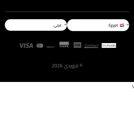
عربي
Egypt
©
لازوردى
2026
\