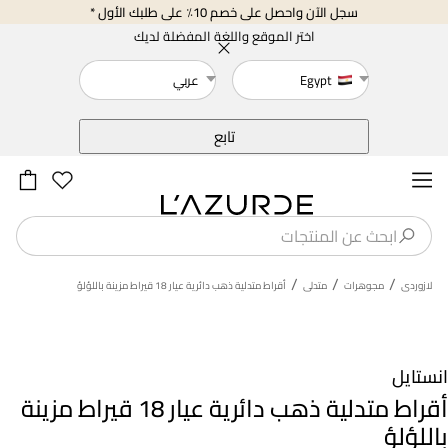
سجل الآن واحصل على خصم 10٪ على طلبك الأول *
اختر الموقع واللغة المفضلة لديك
Egypt
عربي
خلف
تابع
/
/
/
لازوردى
مجوهرات
متدلى
أقراط متدلية ذهب دائرية عيار 18 قيراط مزينة باللؤلؤ
انستايل
أقراط متدلية ذهب دائرية عيار 18 قيراط مزينة
باللؤلؤ