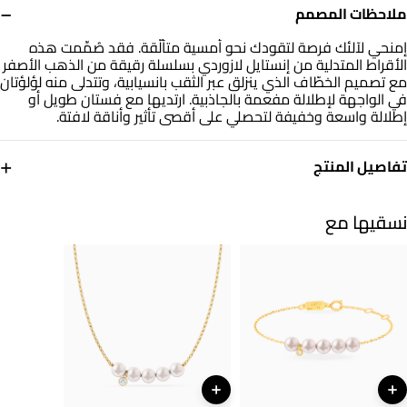
−
ملاحظات المصمم
إمنحي لآلئك فرصة لتقودك نحو أمسية متألّقة. فقد صُمِّمت هذه
الأقراط المتدلية من إنستايل لازوردي بسلسلة رقيقة من الذهب الأصفر
مع تصميم الخطّاف الذي ينزلق عبر الثقب بانسيابية، وتتدلى منه لؤلؤتان
في الواجهة لإطلالة مفعمة بالجاذبية. ارتديها مع فستان طويل أو
إطلالة واسعة وخفيفة لتحصلي على أقصى تأثير وأناقة لافتة.
+
تفاصيل المنتج
معدن
حجر
ذهب أصفر 18 قيراط
لؤلؤ
نسقيها مع
أبعاد القرط
العلامة التجارية
طول: 22 مم
انستايل
رقم الموديل
112031100182001