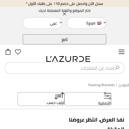
سجل الآن واحصل على خصم 10٪ على طلبك الأول *
اختر الموقع واللغة المفضلة لديك
Egypt
عربي
خلف
تابع
لازوردى
/ Stacking Bracelets
ترتيب حسب
التصفية
نفذ العرض، انتظر عروضنا