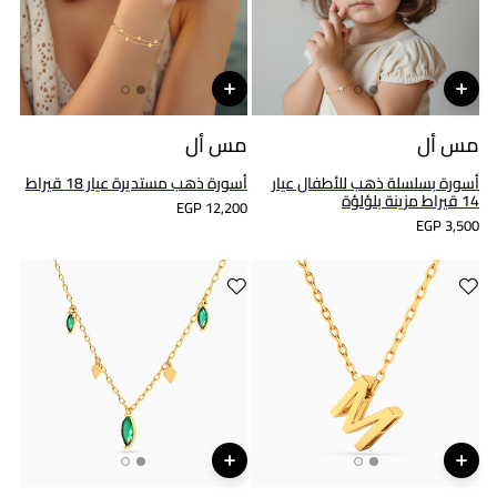
مس أل
مس أل
أسورة بسلسلة ذهب للأطفال عيار
أسورة ذهب مستديرة عيار 18 قيراط
14 قيراط مزينة بلؤلؤة
EGP 12,200
EGP 3,500