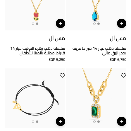
مس أل
مس أل
سلسلة ذهب عيار 14 قيراط مزينة
سلسلة ذهب زهرة التوليب عيار 14
بحجر ازرق مائي
قيراط مطلية بالمينا للأطفال
EGP 5,250
EGP 6,750