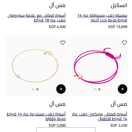
انستايل
مس أل
سلسلة ذهب مستطيلة عيار 14
أسورة قماش مع علامة سوبرومان
قيراط مزينة بحجر أخضر
ذهب عيار 18 قيراط
EGP 4,500
EGP 13,699
مس أل
مس أل
أسورة قماش يونيكورن ذهب عيار
أسورة ذهب مستديرة عيار 14 قيراط
14 قيراط للأطفال
مزينة باللؤلؤ
EGP 5,000
EGP 2,450