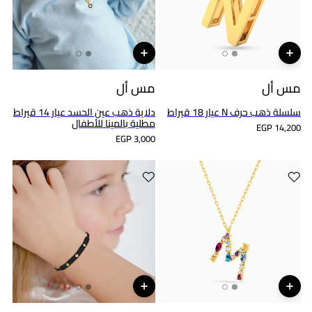
مس أل
مس أل
سلسلة ذهب حرف N عيار 18 قيراط
دلاية ذهب عين الحسد عيار 14 قيراط
مطلية بالمينا للأطفال
EGP 14,200
EGP 3,000