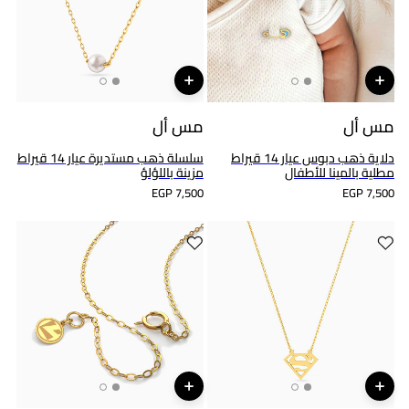
مس أل
مس أل
دلاية ذهب دبوس عيار 14 قيراط
سلسلة ذهب مستديرة عيار 14 قيراط
مطلية بالمينا للأطفال
مزينة باللؤلؤ
EGP 7,500
EGP 7,500