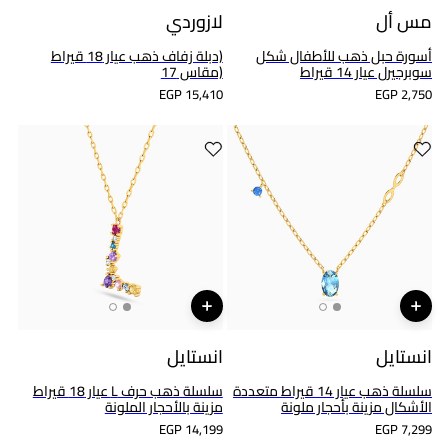
مس أل
لازوردي
أسورة حبل ذهب للأطفال شكل
(دبلة زفاف ذهب عيار 18 قيراط
سوبرجيرل عيار 14 قيراط
(مقاس 17
EGP 15,410
EGP 2,750
انستايل
انستايل
سلسلة ذهب عيار 14 قيراط متعددة
سلسلة ذهب حرف L عيار 18 قيراط
الأشكال مزينة بأحجار ملونة
مزينة بالأحجار الملونة
EGP 14,199
EGP 7,299