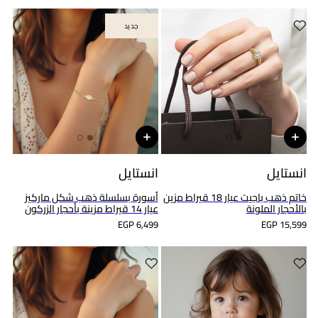
جديد
جديد
انستايل
انستايل
خاتم ذهب باجيت عيار 18 قيراط مزين
أسورة بسلسلة ذهب شكل ماركيز
بالأحجار الملونة
عيار 14 قيراط مزينة بأحجار الزركون
EGP 6,499
EGP 15,599