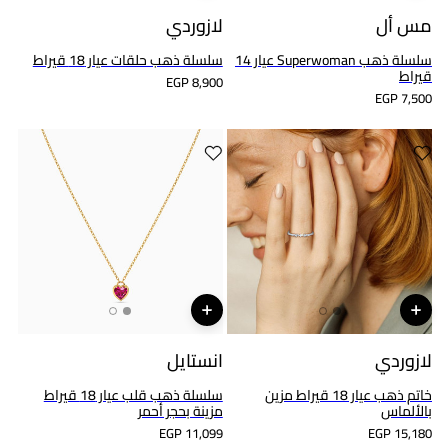
مس أل
لازوردي
سلسلة ذهب Superwoman عيار 14
سلسلة ذهب حلقات عيار 18 قيراط
قيراط
EGP 8,900
EGP 7,500
لازوردي
انستايل
خاتم ذهب عيار 18 قيراط مزين
سلسلة ذهب قلب عيار 18 قيراط
بالألماس
مزينة بحجر أحمر
EGP 11,099
EGP 15,180