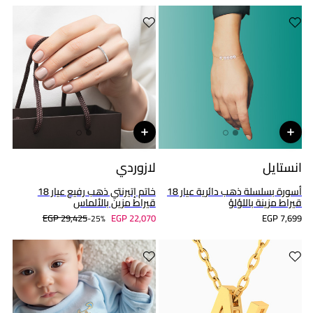
انستايل
لازوردي
أسورة بسلسلة ذهب دائرية عيار 18
خاتم إتيرنتي ذهب رفيع عيار 18
قيراط مزينة باللؤلؤ
قيراط مزين بالألماس
EGP 29,425
EGP 22,070
EGP 7,699
25%-