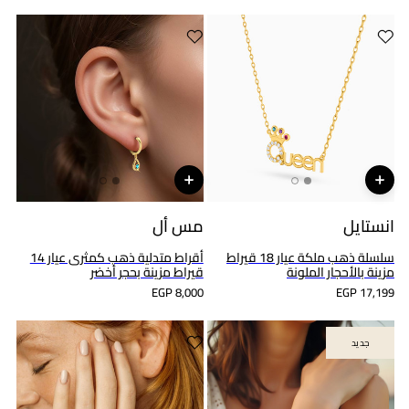
انستايل
مس أل
سلسلة ذهب ملكة عيار 18 قيراط
أقراط متدلية ذهب كمثرى عيار 14
مزينة بالأحجار الملونة
قيراط مزينة بحجر أخضر
EGP 8,000
EGP 17,199
جديد
جديد