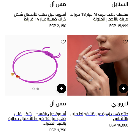
انستايل
مس أل
سلسلة ذهب حرف M عيار 18 قيراط
أسورة حبل ذهب للأطفال شكل
مزينة بالأحجار الملونة
كرات ذهبية عيار 14 قيراط
EGP 2,150
EGP 15,999
لازوردي
مس أل
خاتم ذهب زهرة عيار 18 قيراط مزين
أسورة حبل بنفسجي شكل قلب
بالألماس
ذهب عيار 14 قيراط للأطفال مطلية
بالمينا الحمراء
EGP 16,060
EGP 1,750