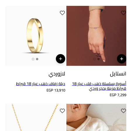
انستايل
لازوردي
أسورة بسلسلة ذهب قلب عيار 18
دبلة زفاف ذهب عيار 18 قيراط
قيراط مزينة بحجر وردي
EGP 13,910
EGP 7,299