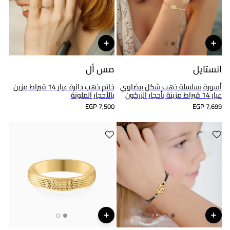
انستايل
مس أل
أسورة بسلسلة ذهب شكل بيضاوي
خاتم ذهب دائرة عيار 14 قيراط مزين
عيار 14 قيراط مزينة بأحجار الزركون
بالأحجار الملونة
EGP 7,500
EGP 7,699