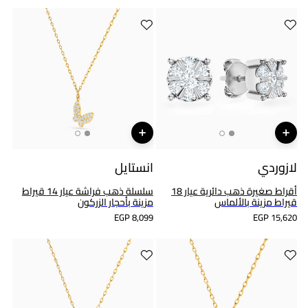
لازوردي
انستايل
أقراط صغيرة ذهب دائرية عيار 18
سلسلة ذهب فراشة عيار 14 قيراط
قيراط مزينة بالألماس
مزينة بأحجار الزركون
EGP 8,099
EGP 15,620