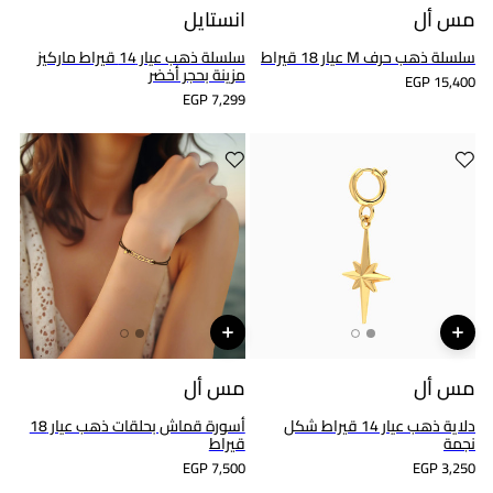
مس أل
انستايل
سلسلة ذهب حرف M عيار 18 قيراط
سلسلة ذهب عيار 14 قيراط ماركيز
مزينة بحجر أخضر
EGP 15,400
EGP 7,299
مس أل
مس أل
دلاية ذهب عيار 14 قيراط شكل
أسورة قماش بحلقات ذهب عيار 18
نجمة
قيراط
EGP 7,500
EGP 3,250