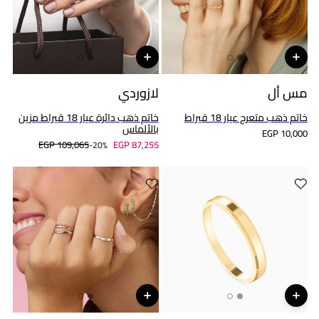
مس أل
لازوردي
خاتم ذهب متعرج عيار 18 قيراط
خاتم ذهب دائرة عيار 18 قيراط مزين
بالألماس
EGP 10,000
EGP 109,065
EGP 87,255
20%-