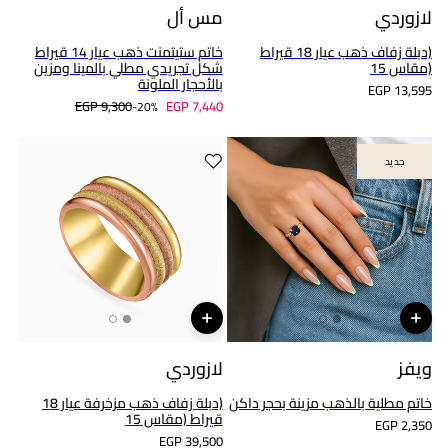
لازوردي
مس أل
(دبلة زفاف ذهب عيار 18 قيراط
خاتم ستيتمنت ذهب عيار 14 قيراط
(مقاس 15
شكل تجريدي مطلي بالمينا ومزين
بالأحجار الملونة
EGP 13,595
EGP 9,300
EGP 7,440
20%-
جديد
جديد
ويفز
لازوردي
خاتم مطلية بالذهب مزينة بحجر داكن
(دبلة زفاف ذهب مزخرفة عيار 18
قيراط (مقاس 15
EGP 2,350
EGP 39,500