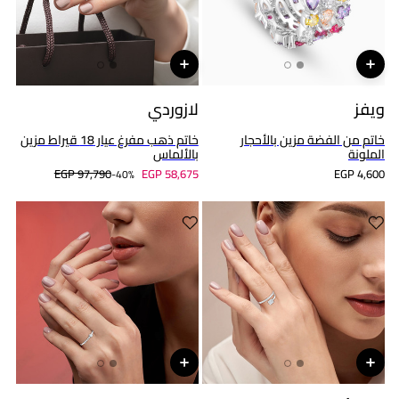
ويفز
لازوردي
خاتم من الفضة مزين بالأحجار
خاتم ذهب مفرغ عيار 18 قيراط مزين
الملونة
بالألماس
EGP 97,790
EGP 58,675
EGP 4,600
40%-