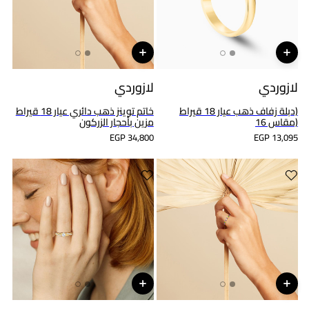
لازوردي
لازوردي
(دبلة زفاف ذهب عيار 18 قيراط
خاتم توينز ذهب دائري عيار 18 قيراط
(مقاس 16
مزين بأحجار الزركون
EGP 34,800
EGP 13,095