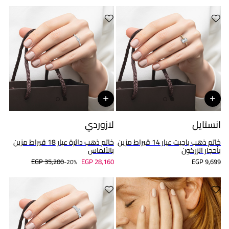
انستايل
لازوردي
خاتم ذهب باجيت عيار 14 قيراط مزين
خاتم ذهب دائرة عيار 18 قيراط مزين
بأحجار الزركون
بالألماس
EGP 35,200
EGP 28,160
EGP 9,699
20%-