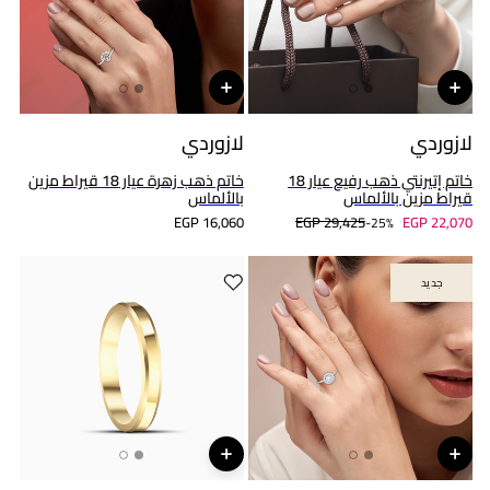
لازوردي
لازوردي
خاتم إتيرنتي ذهب رفيع عيار 18
خاتم ذهب زهرة عيار 18 قيراط مزين
قيراط مزين بالألماس
بالألماس
EGP 16,060
EGP 29,425
EGP 22,070
25%-
جديد
جديد