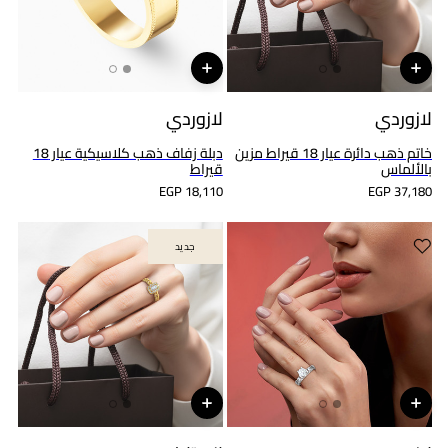
لازوردي
لازوردي
خاتم ذهب دائرة عيار 18 قيراط مزين
دبلة زفاف ذهب كلاسيكية عيار 18
بالألماس
قيراط
EGP 18,110
EGP 37,180
جديد
جديد