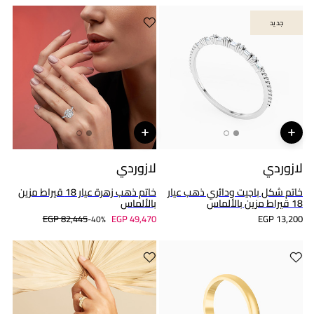
جديد
جديد
لازوردي
لازوردي
خاتم شكل باجيت ودائري ذهب عيار
خاتم ذهب زهرة عيار 18 قيراط مزين
18 قيراط مزين بالألماس
بالألماس
EGP 82,445
EGP 49,470
EGP 13,200
40%-