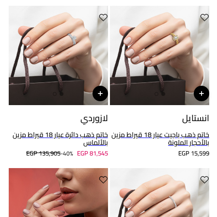
انستايل
لازوردي
خاتم ذهب باجيت عيار 18 قيراط مزين
خاتم ذهب دائرة عيار 18 قيراط مزين
بالأحجار الملونة
بالألماس
EGP 135,905
EGP 81,545
EGP 15,599
40%-