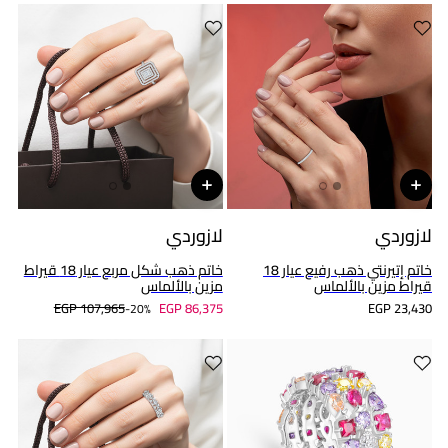
لازوردي
لازوردي
خاتم إتيرنتي ذهب رفيع عيار 18
خاتم ذهب شكل مربع عيار 18 قيراط
قيراط مزين بالألماس
مزين بالألماس
EGP 107,965
EGP 86,375
EGP 23,430
20%-