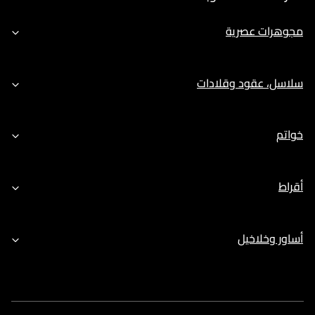
مجوهرات عصرية
سلاسل، عقود وقلادات
خواتم
أقراط
أساور وخلاخيل