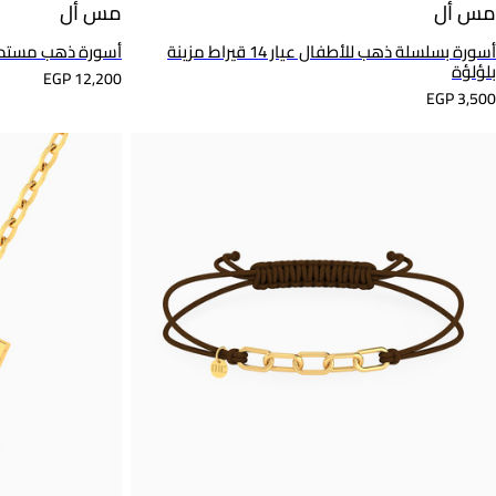
مس أل
مس أل
أسورة بسلسلة ذهب للأطفال عيار 14 قيراط مزينة
أسورة ذهب مستديرة عيار
بلؤلؤة
EGP 12,200
EGP 3,500