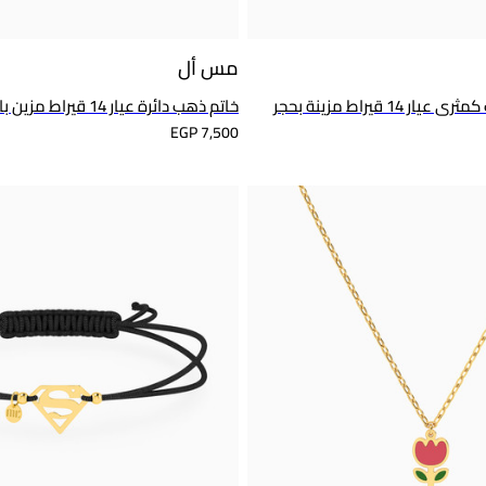
مس أل
أقراط متدلية ذهب كمثرى عيار 14 قيراط مزينة بحجر
خاتم ذهب دائرة عيار 14 قيراط مزين بالأحجار الملونة
EGP 7,500