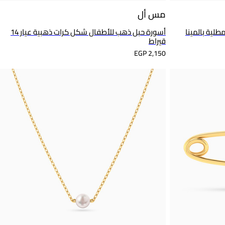
مس أل
سد عيار 14 قيراط مطلية بالمينا
أسورة حبل ذهب للأطفال شكل كرات ذهبية عيار 14
قيراط
EGP 2,150