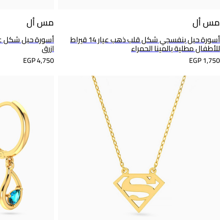
مس أل
مس أل
أسورة حبل بنفسجي شكل قلب ذهب عيار 14 قيراط
للأطفال مطلية بالمينا الحمراء
ازرق
EGP 4,750
EGP 1,750