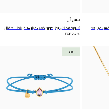
مس أل
أسورة قماش مع علامة سوبرومان ذهب عيار 18
أسورة قماش يونيكورن ذهب عيار 14 قيراط للأطفال
EGP 2,450
جديد
جديد