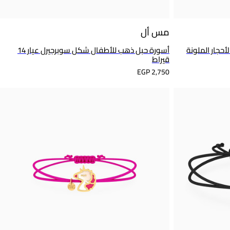
مس أل
أسورة حبل ذهب للأطفال شكل سوبرجيرل عيار 14
قيراط
EGP 2,750