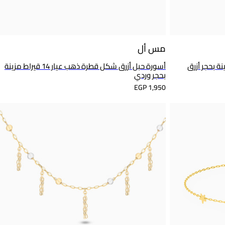
مس أل
 14 قيراط مزينة بحجر أزرق
أسورة حبل أزرق شكل قطرة ذهب عيار 14 قيراط مزينة
بحجر وردي
EGP 1,950