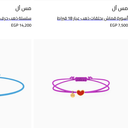
مس أل
مس أل
أسورة قماش بحلقات ذهب عيار 18 قيراط
سلسلة ذهب حرف N عيار 18 قيرا
EGP 14,200
EGP 7,500