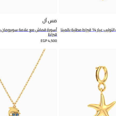
مس أل
سلسلة ذهب زهرة التوليب عيار 14 قيراط مطلية بالمينا
قيراط
EGP 4,500