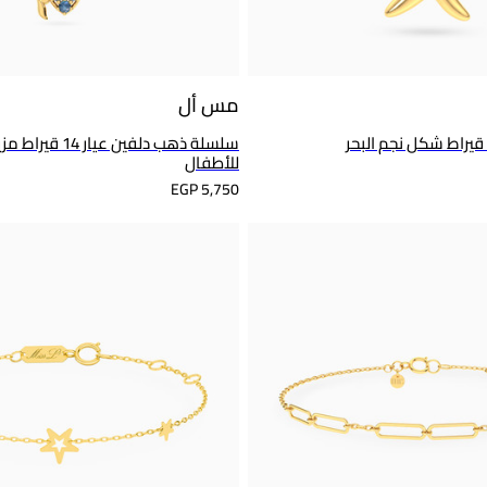
مس أل
سلسلة ذهب دلفين عيار
للأطفال
EGP 5,750