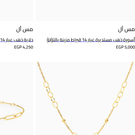
مس أل
مس أل
أسورة ذهب مستديرة عيار 14 قيراط مزينة باللؤلؤ
دلاية ذهب عيار 14 قيراط شكل نجم البحر
EGP 4,250
EGP 5,000