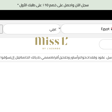
سجل الآن واحصل على خصم 10٪ على طلبك الأول *
Egypt
عربي
سل، عقود وقلادات
خواتم
أساور وخلاخيل
أقراط
صممي دلاياتك الخاصة
ليتل إل
تسوّقوا 