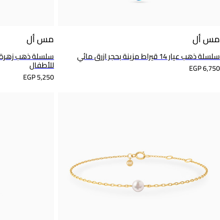
مس أل
مس أل
سلسلة ذهب عيار 14 قيراط مزينة بحجر ازرق مائي
للأطفال
EGP 6,750
EGP 5,250