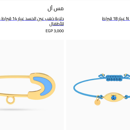
مس أل
ط
دلاية ذهب عين الح
للأطفال
EGP 3,000