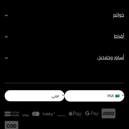
خواتم
أقراط
أساور وخلاخيل
عربي
KSA