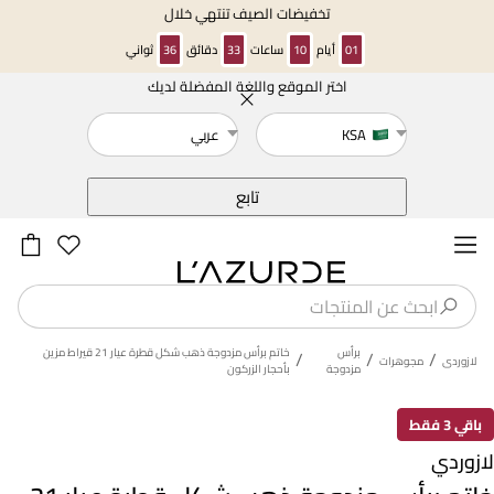
تخفيضات الصيف تنتهي خلال
01
أيام
10
ساعات
33
دقائق
35
ثواني
اختر الموقع واللغة المفضلة لديك
خلف
KSA
عربي
تابع
برأس
خاتم برأس مزدوجة ذهب شكل قطرة عيار 21 قيراط مزين
/
/
/
لازوردى
مجوهرات
مزدوجة
بأحجار الزركون
باقي 3 فقط
لازوردي