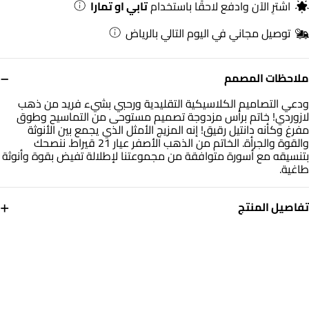
اشترِ الآن وادفع لاحقًا باستخدام
تابي او تمارا
توصيل مجاني في اليوم التالي بالرياض
−
ملاحظات المصمم
ودعي التصاميم الكلاسيكية التقليدية ورحبي بشيء فريد من ذهب
لازوردي! خاتم برأس مزدوجة تصميم مستوحى من التماسيح وطوق
مفرغ وكأنه دانتيل رقيق! إنه المزيج الأمثل الذي يجمع بين الأنوثة
والقوة والجرأة. الخاتم من الذهب الأصفر عيار 21 قيراط. ننصحك
بتنسيقه مع أسورة متوافقة من مجموعتنا لإطلالة تفيض بقوة وأنوثة
طاغية.
+
تفاصيل المنتج
معدن
حجر
ذهب أصفر 21 قيراط
حجر الزركون
مقاس الخاتم
الوزن
14
2.29 جم