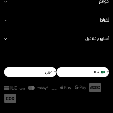
خواتم
أقراط
أساور وخلاخيل
عربي
KSA