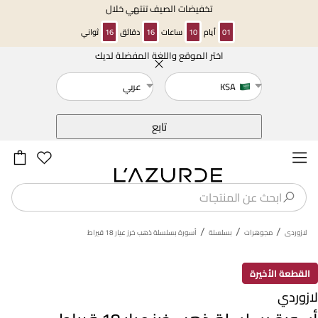
تخفيضات الصيف تنتهي خلال
01
أيام
10
ساعات
16
دقائق
16
ثواني
اختر الموقع واللغة المفضلة لديك
خلف
KSA
عربي
تابع
/
/
/
لازوردى
مجوهرات
بسلسلة
أسورة بسلسلة ذهب خرز عيار 18 قيراط
القطعة الأخيرة
لازوردي