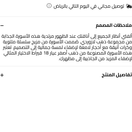
توصيل مجاني في اليوم التالي بالرياض
−
ملاحظات المصمم
ألفتي أنظار الجميع إلى أناقتكِ عند الظهور مرتدية هذه الأسورة الجذابة
من مجموعة ذهب لازوردي. صُممت الأسورة من مزيج سلسلة ملتوية
وكرات أنيقة مع أحجار لامعة لإضفاء لمسة جمالية إلى التصميم. تعتبر
هذه الأسورة المصنوعة من ذهب أصفر عيار 18 قيراط الاختيار المثالي
لإضفاء المزيد من الجاذبية إلى مظهركِ.
+
تفاصيل المنتج
معدن
الوزن
ذهب أصفر 18 قيراط
7.95 جم
أبعاد السوار
التشكيلة
طول: 18 سم
ذهب لازوردي
العلامة التجارية
رقم الموديل
لازوردي
22010110562