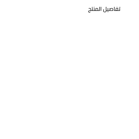
تفاصيل المنتج
معدن
الألماس
ذهب أصفر 18 قيراط
0.38 قيراط
رقم الموديل
21047030076