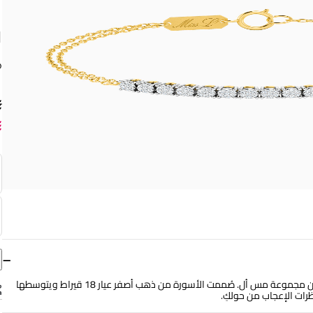
ق
−
تحلّي بإطلالة عصرية مواكبة للموضة عند ارتداء هذه الأسورة الخلابة من مجموعة مس أل. صُممت الأسورة من ذهب أصفر عيار 18 قيراط ويتوسطها
ات الإعجاب من حولكِ.