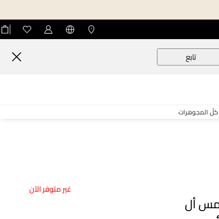
تابع
كلّ المجوهرات
غير متوفر الآن
س أل