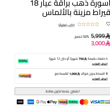
أسورة ذهب براقة عيار 18
يراط مزينة بالألماس
اكتب تعليقًا
5,999
50% خصم
3,000
4 دفعات بقيمة
شهريًا أو حتى 12 شهرًا
750
اعرف المزيد
3
اقساط بدون فوائد
للقسط مع
1,000
اعرف المزيد
اعلمني عندما تكون متاحة