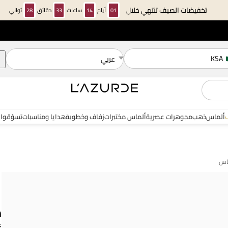
تخفيضات الصيف تنتهي خلال
01
أيام
14
ساعات
33
دقائق
28
ثواني
KSA
عربي
ألماس
ذهب
مجوهرات عصرية
ألماس مختبرات
زفاف وخطوبة
هدايا ومناسبات
تسوّقوا 
م