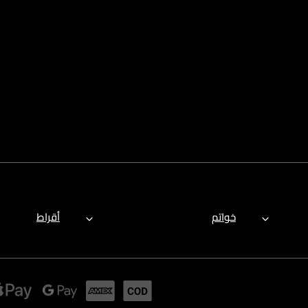
خواتم
أقراط