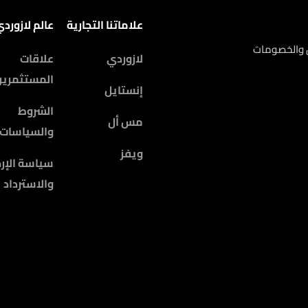
علاماتنا التجارية
عالم لازورد
ض والخصومات
لازوردي
علاقات
المستثمرين
إنستايل
الشروط
مس أل
والسياسات
ويفز
سياسة الإرج
والاسترداد